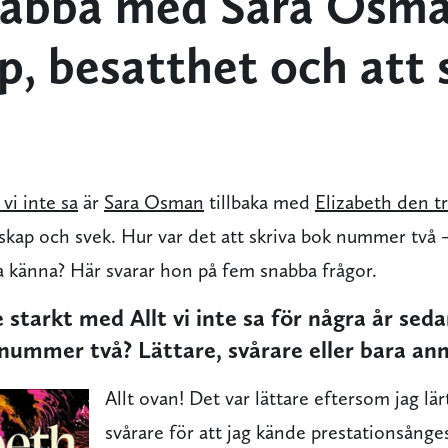
abba med Sara Osma
p, besatthet och att 
 vi inte sa
är
Sara Osman
tillbaka med
Elizabeth den t
skap och svek. Hur var det att skriva bok nummer två
a känna? Här svarar hon på fem snabba frågor.
starkt med Allt vi inte sa för några år seda
 nummer två? Lättare, svårare eller bara an
Allt ovan! Det var lättare eftersom jag lä
svårare för att jag kände prestationsånge