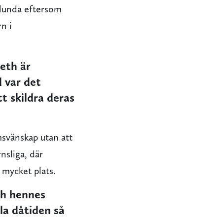
rlunda eftersom
n i
eth är
 var det
tt skildra deras
svänskap utan att
nsliga, där
 mycket plats.
ch hennes
la dåtiden så