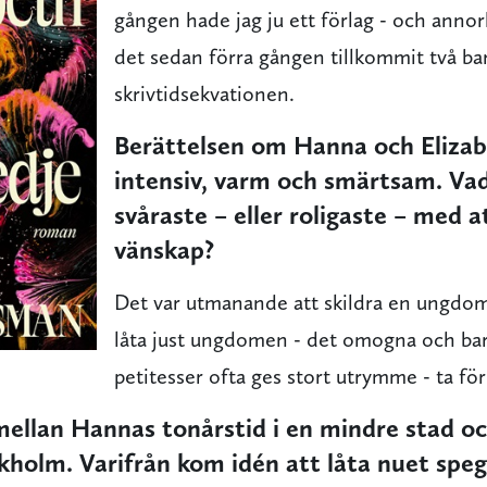
gången hade jag ju ett förlag - och anno
det sedan förra gången tillkommit två bar
skrivtidsekvationen.
Berättelsen om Hanna och Elizab
intensiv, varm och smärtsam. Vad
svåraste – eller roligaste – med a
vänskap?
Det var utmanande att skildra en ungdom
låta just ungdomen - det omogna och bar
petitesser ofta ges stort utrymme - ta för
mellan Hannas tonårstid i en mindre stad o
ckholm. Varifrån kom idén att låta nuet speg