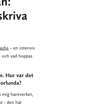
n:
skriva
redje
– en intensiv
 – och vad hoppas
n. Hur var det
norlunda?
rt mig hantverket,
st - den här