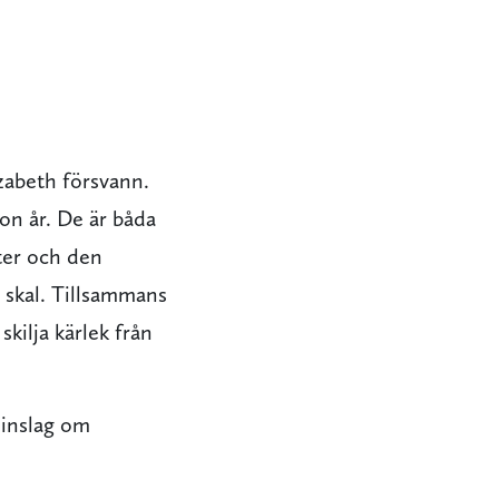
izabeth försvann.
on år. De är båda
ster och den
 skal. Tillsammans
skilja kärlek från
inslag om