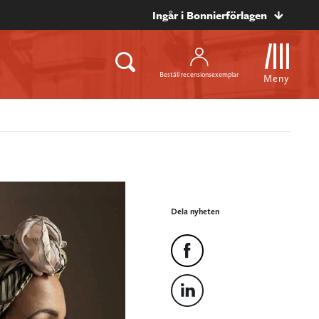
Ingår i Bonnierförlagen
Beställ recensionsexemplar
Meny
Dela nyheten