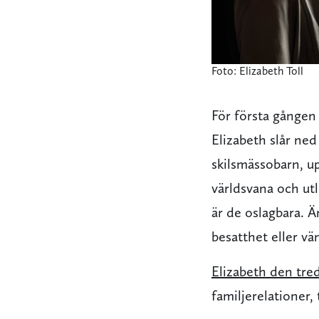
Foto: Elizabeth Toll
För första gången 
Elizabeth slår ne
skilsmässobarn, up
världsvana och ut
är de oslagbara. Än
besatthet eller vä
Elizabeth den tre
familjerelationer,