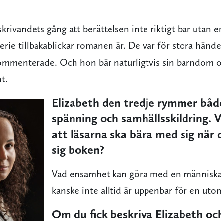
krivandets gång att berättelsen inte riktigt bar utan
erie tillbakablickar romanen är. De var för stora hände
okommenterade. Och hon bär naturligtvis sin barndo
nt.
Elizabeth den tredje rymmer båd
spänning och samhällsskildring. 
att läsarna ska bära med sig när d
sig boken?
Vad ensamhet kan göra med en människa
kanske inte alltid är uppenbar för en ut
Om du fick beskriva Elizabeth o