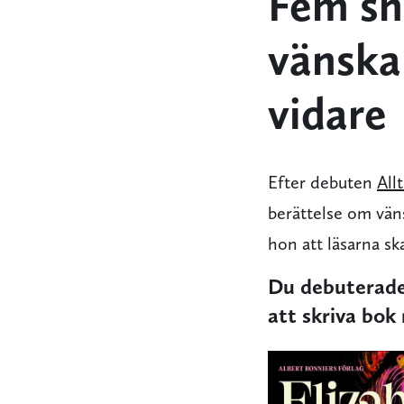
Fem sn
vänska
vidare
Efter debuten
Allt
berättelse om vän
hon att läsarna sk
Du debuterade 
att skriva bok