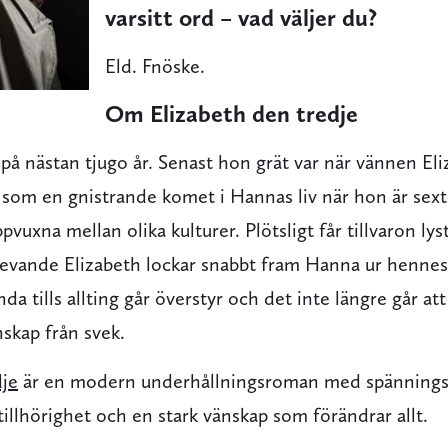
varsitt ord – vad väljer du?
Eld. Fnöske.
Om Elizabeth den tredje
på nästan tjugo år. Senast hon grät var när vännen El
d som en gnistrande komet i Hannas liv när hon är sext
pvuxna mellan olika kulturer. Plötsligt får tillvaron ly
levande Elizabeth lockar snabbt fram Hanna ur hennes
da tills allting går överstyr och det inte längre går att 
nskap från svek.
dje
är en modern underhållningsroman med spännings
 tillhörighet och en stark vänskap som förändrar allt.