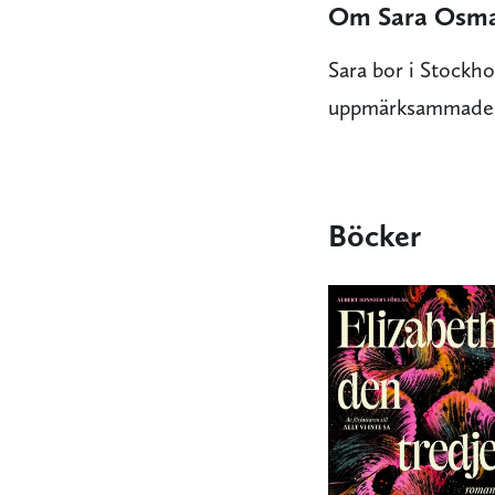
Om Sara Osm
Sara bor i Stockh
uppmärksammade 
Böcker