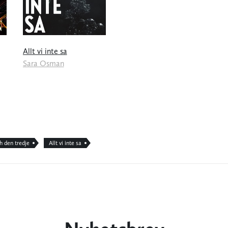
Allt vi inte sa
Sara Osman
h den tredje
Allt vi inte sa