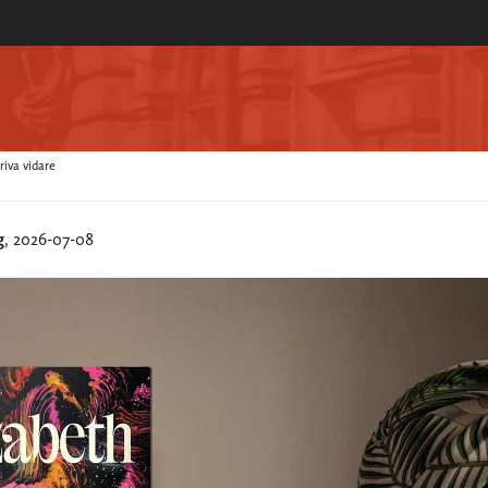
iva vidare
g
, 2026-07-08