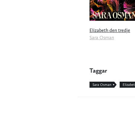
Elizabeth den tredje
Sara Osman
Taggar
Sara Osman
Elizabet