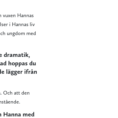
 en vuxen Hannas
lser i Hannas liv
m och ungdom med
e dramatik,
Vad hoppas du
e lägger ifrån
. Och att den
omstående.
ch Hanna med