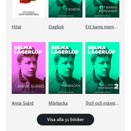
Höst
Dagbok
Ett barns memoarer
Anna Svärd
Mårbacka
Troll och människor II
Visa alla 31 böcker