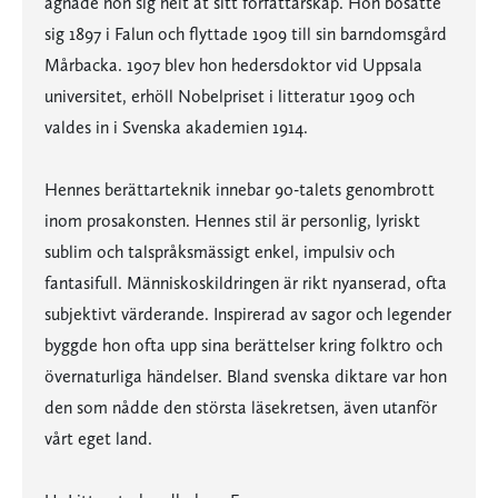
ägnade hon sig helt åt sitt författarskap. Hon bosatte
sig 1897 i Falun och flyttade 1909 till sin barndomsgård
Mårbacka. 1907 blev hon hedersdoktor vid Uppsala
universitet, erhöll Nobelpriset i litteratur 1909 och
valdes in i Svenska akademien 1914.
Hennes berättarteknik innebar 90-talets genombrott
inom prosakonsten. Hennes stil är personlig, lyriskt
sublim och talspråksmässigt enkel, impulsiv och
fantasifull. Människoskildringen är rikt nyanserad, ofta
subjektivt värderande. Inspirerad av sagor och legender
byggde hon ofta upp sina berättelser kring folktro och
övernaturliga händelser. Bland svenska diktare var hon
den som nådde den största läsekretsen, även utanför
vårt eget land.