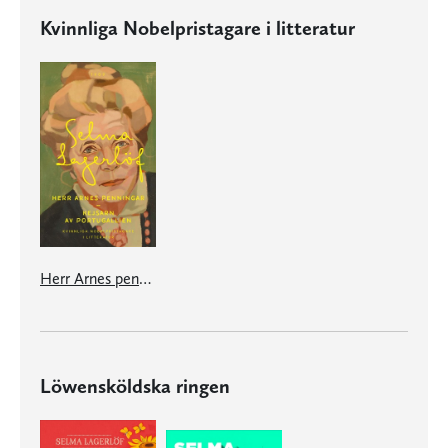
Kvinnliga Nobelpristagare i litteratur
Herr Arnes penningar/Kejsarn av Portugallien
Löwensköldska ringen