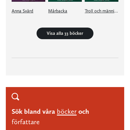
Anna Svärd
Mårbacka
Troll och människor II
Visa alla 33 böcker
Sök bland våra
böcker
och
författare