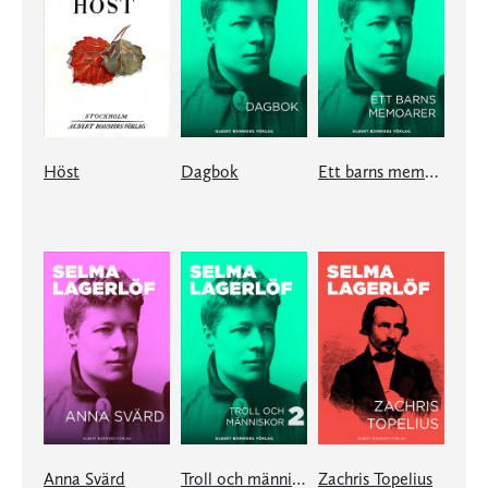
Höst
Dagbok
Ett barns memoarer
Anna Svärd
Troll och människor II
Zachris Topelius