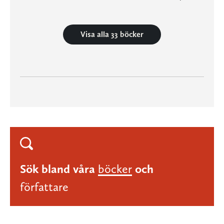
Visa alla 33 böcker
Sök bland våra
böcker
och
författare