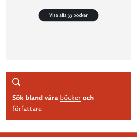
Visa alla 33 böcker
Sök bland våra
böcker
och
författare