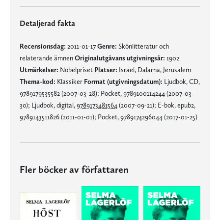
Detaljerad fakta
Recensionsdag:
2011-01-17
Genre:
Skönlitteratur och
relaterande ämnen
Originalutgåvans utgivningsår:
1902
Utmärkelser:
Nobelpriset
Platser:
Israel, Dalarna, Jerusalem
Thema-kod:
Klassiker
Format (utgivningsdatum):
Ljudbok, CD,
9789179535582 (2007-03-28); Pocket, 9789100114244 (2007-03-
30); Ljudbok, digital,
9789173481564
(2007-09-21); E-bok, epub2,
9789143511826 (2011-01-01); Pocket, 9789174296044 (2017-01-25)
Fler böcker av författaren