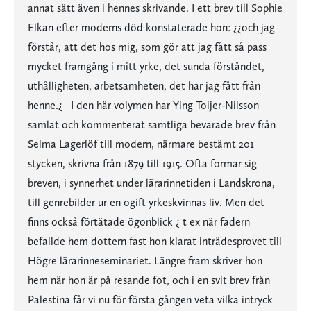
annat sätt även i hennes skrivande. I ett brev till Sophie
Elkan efter moderns död konstaterade hon: ¿¿och jag
förstår, att det hos mig, som gör att jag fått så pass
mycket framgång i mitt yrke, det sunda förståndet,
uthålligheten, arbetsamheten, det har jag fått från
henne.¿ I den här volymen har Ying Toijer-Nilsson
samlat och kommenterat samtliga bevarade brev från
Selma Lagerlöf till modern, närmare bestämt 201
stycken, skrivna från 1879 till 1915. Ofta formar sig
breven, i synnerhet under lärarinnetiden i Landskrona,
till genrebilder ur en ogift yrkeskvinnas liv. Men det
finns också förtätade ögonblick ¿ t ex när fadern
befallde hem dottern fast hon klarat inträdesprovet till
Högre lärarinneseminariet. Längre fram skriver hon
hem när hon är på resande fot, och i en svit brev från
Palestina får vi nu för första gången veta vilka intryck