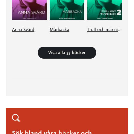
Anna Svärd
Mårbacka
Troll och människor II
Visa alla 33 böcker
Sök bland våra
böcker
och