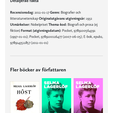
Detaljerad fakta
Recensionsdag:
2011-01-17
Genre:
Biografier och
litteraturvetenskap
Originalutgåvans utgivningsår:
1932
Utmärkelser:
Nobelpriset
Thema-kod:
Biografi och prosa (ej
fiktion)
Format (utgivningsdatum):
Pocket, 9789100564391
(1997-01-01); Pocket, 9789100116477 (2007-06-05); E-bok, epub2,
9789143511857 (2011-01-01)
Fler böcker av författaren