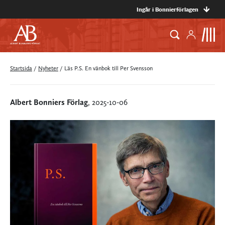
Ingår i Bonnierförlagen
Startsida
/
Nyheter
/
Läs P.S. En vänbok till Per Svensson
Albert Bonniers Förlag
, 2025-10-06