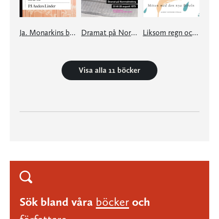
Ja. Monarkins bästa tid är nu. Nej. Monarkin har aldrig varit farligare än nu
Dramat på Norrmalmstorg
Liksom regn och snö - möten med den nya Bibeln
Visa alla 11 böcker
Sök bland våra
böcker
och