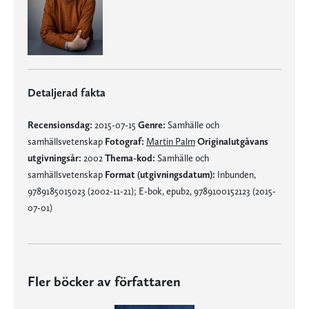
Detaljerad fakta
Recensionsdag:
2015-07-15
Genre:
Samhälle och
samhällsvetenskap
Fotograf:
Martin Palm
Originalutgåvans
utgivningsår:
2002
Thema-kod:
Samhälle och
samhällsvetenskap
Format (utgivningsdatum):
Inbunden,
9789185015023 (2002-11-21); E-bok, epub2, 9789100152123 (2015-
07-01)
Fler böcker av författaren