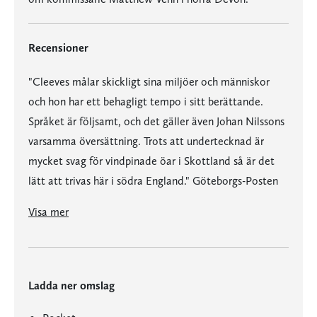
Recensioner
"Cleeves målar skickligt sina miljöer och människor
och hon har ett behagligt tempo i sitt berättande.
Språket är följsamt, och det gäller även Johan Nilssons
varsamma översättning. Trots att undertecknad är
mycket svag för vindpinade öar i Skottland så är det
lätt att trivas här i södra England." Göteborgs-Posten
"'Häger' visar att Ann Cleeves håller klassen som förvaltare av den klassiska brittiska kriminalromanen. Hon lyckas skilda både karaktärer och miljöer på ett trovärdigt sätt." Ölandsbladet
”En av kriminalgenrens främsta naturbegåvningar.” Sunday Express
“Att pröva sin analytiska förmåga mot den sinnrikt konstruerade intrigen i en Ann Cleeves-roman är ett nöje … Som så ofta hos Cleeves präglas ’Häger’ av en stark känsla för omgivningarna där dramat utspelas.” Financial Times
”Cleeves är mästaren av subtila spår, ljuvlig prosa och omsorgsfullt tecknade romanpersoner.” Herald
“Cleeves rika miljö- och karaktärsskildringar är lika tillfredsställande som den skickligt konstruerade mordgåtan.” Daily Mirror
Visa mer
Ladda ner omslag