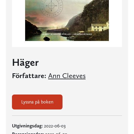
Häger
Författare:
Ann Cleeves
Lyssna på boken
Utgivningsdag:
2022-06-03