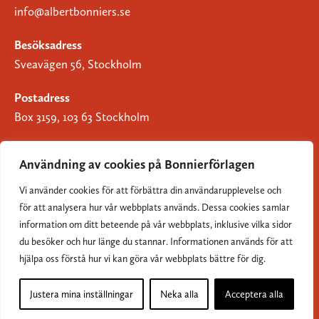
info@albertbonniers.se
Besöksadress
Sveavägen 56, Stockholm
Postadress
Box 3159, 103 63 Stockholm
Användning av cookies på Bonnierförlagen
Vi använder cookies för att förbättra din användarupplevelse och
Om Bonnierförlagen
för att analysera hur vår webbplats används. Dessa cookies samlar
Cookies
information om ditt beteende på vår webbplats, inklusive vilka sidor
du besöker och hur länge du stannar. Informationen används för att
Integritetspolicy
hjälpa oss förstå hur vi kan göra vår webbplats bättre för dig.
Justera mina inställningar
Neka alla
Acceptera alla