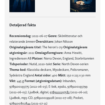
Detaljerad fakta
Recensionsdag:
2022-06-07
Genre:
Skönlitteratur och
relaterande ämnen
Översättare:
Johan Nilsson
Originalutgåvans titel:
The heron's cry
Originalutgåvans
utgivningsår:
2021
Omslagsformgivare:
Anna Hewitt,
Ingrediensen AB
Platser:
Norra Devon, England, Storbritannien
Tidsperioder:
Nutid, 2020-talet
Serie:
North Devon-serien
Thema-kod:
Klassiska deckare, Mysdeckare, Polisromaner,
Sydvästra England
Antal sidor:
400
Mått:
150 x 223 x 30 mm
Vikt:
445 g
Format (utgivningsdatum):
Inbunden,
9789100193775 (2022-06-03); E-bok, epub2, 9789100193799
(2022-06-03); Ljudbok, digital,
9789100197582
(2022-06-10);
Ljudbok, mp3-CD, 9789100199128 (2022-07-08); Pocket,
9789100802844 (2023-07-13)