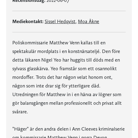
Recensionsdag:
2022-06-07
Mediekontakt:
Sissel Hedqvist
,
Moa Åkne
Poliskommissarie Matthew Venn kallas till en
spektakulär mordplats i en konstnärsateljé. Den före
detta läkaren Nigel Yeo har huggits till döds med en
sylvass glasskärva. Yeo framstår som ett osannolikt
mordoffer. Trots det har någon velat honom ont,
någon som inte drar sig för ytterligare dåd.
Utredningen för Matthew in i en härva av lögner som
gör balansgången mellan professionellt och privat allt
svårare.
”Häger” är den andra delen i Ann Cleeves kriminalserie
om kommissarie Matthew Venn i norra Devon.