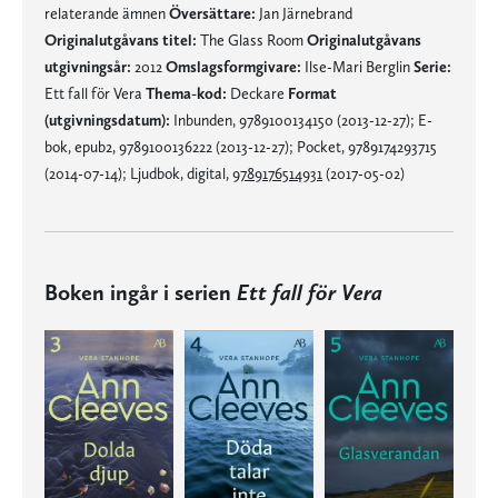
relaterande ämnen
Översättare:
Jan Järnebrand
Originalutgåvans titel:
The Glass Room
Originalutgåvans
utgivningsår:
2012
Omslagsformgivare:
Ilse-Mari Berglin
Serie:
Ett fall för Vera
Thema-kod:
Deckare
Format
(utgivningsdatum):
Inbunden, 9789100134150 (2013-12-27); E-
bok, epub2, 9789100136222 (2013-12-27); Pocket, 9789174293715
(2014-07-14); Ljudbok, digital,
9789176514931
(2017-05-02)
Boken ingår i serien
Ett fall för Vera