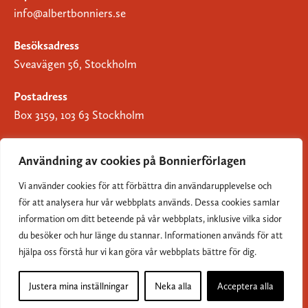
info@albertbonniers.se
Besöksadress
Sveavägen 56, Stockholm
Postadress
Box 3159, 103 63 Stockholm
Användning av cookies på Bonnierförlagen
Vi använder cookies för att förbättra din användarupplevelse och
Om Bonnierförlagen
för att analysera hur vår webbplats används. Dessa cookies samlar
Cookies
information om ditt beteende på vår webbplats, inklusive vilka sidor
du besöker och hur länge du stannar. Informationen används för att
Integritetspolicy
hjälpa oss förstå hur vi kan göra vår webbplats bättre för dig.
Justera mina inställningar
Neka alla
Acceptera alla