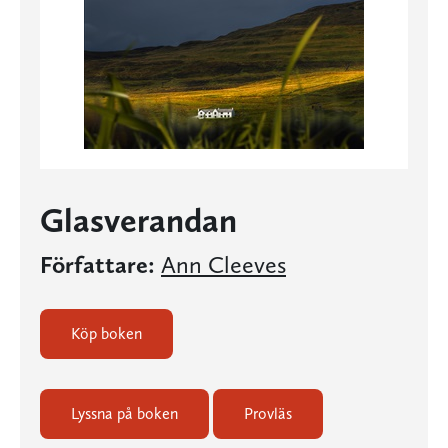
Glasverandan
Författare:
Ann Cleeves
Köp boken
Lyssna på boken
Provläs