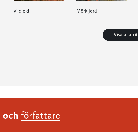
Vild eld
Mörk jord
Visa alla 1
och
r
författare