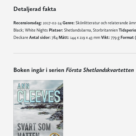
Detaljerad fakta
Recensionsdag:
2017-02-24
Genre:
Skönlitteratur och relaterande ä
Black; White Nights
Platser:
Shetlandsöarna, Storbritannien
Tidsperio
Deckare
Antal sidor:
784
Mått:
144 x 219 x 43 mm
Vikt:
779 g
Format (
Boken ingår i serien
Första Shetlandskvartetten