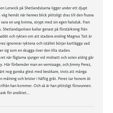
en Lerwick på Shetlandsöarna ligger under ett djupt
g hemåt när hennes blick plötsligt dras till den frusna
g vara en ung kvinna, strypt med sin egen halsduk. Fran
. Shetlandspolisen kallar genast på förstärkning från
nabbt och rykten om att stadens ensling Magnus Tait är
ez ignorerar ryktena och istället börjar kartlägga vad
er sig som en skugga över den lilla staden.
t när fåglarna sjunger vid midnatt och solen aldrig går
lery. Här förbereder man en vernissage, och Jimmy Perez,
värt nog ganska glest med besökare, trots att många
n målning och brister i häftig gråt. Perez tar honom åt
rifrån han kommer. Och så är han plötsligt försvunnen.
ask för ansiktet…