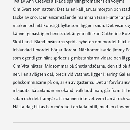
Två av Ann Cleeves älskade spänningsromaner i en volym!
Om Svart som natten: Det är en kall januarimorgon och stad
täcke av snö. Den ensamstående mamman Fran Hunter är på vä
marken och ett konstigt bylte som ligger i snön. Det visar si
känner genast igen henne: det är grannflickan Catherine Ross
Skottland. Bland invånarna sprids nyheten om mordet blixts
inblandad i mordet börjar florera. När kommissarie Jimmy Per
som egentligen hänt sprider sig misstankarna vidare och lägg
Om Vita nätter: Midsommar på Shetlandsöarna, den tid på åre
ner. I en avlägsen dal, precis vid vattnet, ligger Herring Gal
poliskommissarie på ön, är en av gästerna. Det är förvånans
inbjudits. Så anländer en okänd, välklädd man, går fram till e
sidan och det framgår att mannen inte vet vem han är och va
Nästa dag hittas han mördad i en lada intill, med en clownm