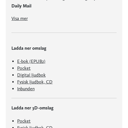
Daily Mail
"Cleeves följsamma språk och berättelsens uppbyggnad gör henne till en av de bästa och mest självklara deckarförfattarna."
Visa mer
Ladda ner omslag
E-bok (EPUB2)
Pocket
Digital ljudbok
Fysisk ljudbok, CD
Inbunden
Ladda ner 3D-omslag
Pocket
Fysisk ljudbok, CD