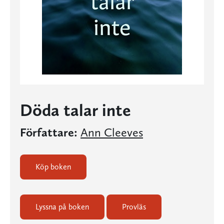
Döda talar inte
Författare:
Ann Cleeves
Köp boken
Lyssna på boken
Provläs