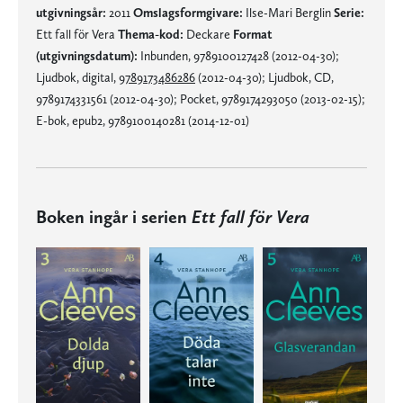
utgivningsår:
2011
Omslagsformgivare:
Ilse-Mari Berglin
Serie:
Ett fall för Vera
Thema-kod:
Deckare
Format
(utgivningsdatum):
Inbunden, 9789100127428 (2012-04-30);
Ljudbok, digital,
9789173486286
(2012-04-30); Ljudbok, CD,
9789174331561 (2012-04-30); Pocket, 9789174293050 (2013-02-15);
E-bok, epub2, 9789100140281 (2014-12-01)
Boken ingår i serien
Ett fall för Vera