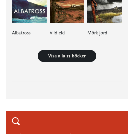
Albatross
Vild eld
Mörk jord
Visa alla 13 böcker