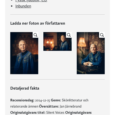
Inbunden
Ladda ner foton av författaren
Detaljerad fakta
Recensionsdag:
2014-12-15
Genre:
Skönlitteratur och
relaterande ämnen
Översättare:
Jan Järnebrand
Originalutgåvans titel:
Silent Voices
Originalutgåvans