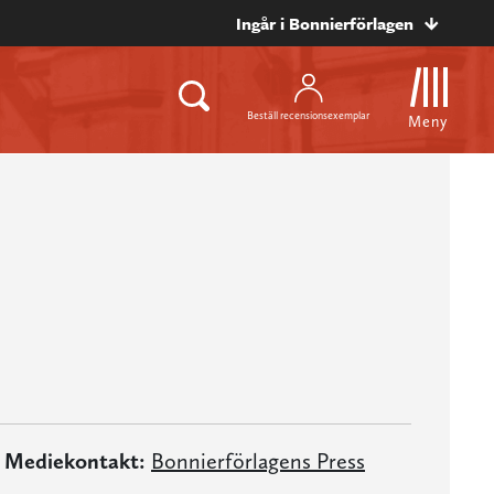
Ingår i Bonnierförlagen
Beställ recensionsexemplar
Meny
Mediekontakt:
Bonnierförlagens Press