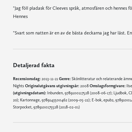
"Jag föll pladask för Cleeves språk, atmosfären och hennes fö
Hennes
"Svart som natten är en av de bästa deckarna jag har läst. En
Detaljerad fakta
Recensionsdag:
2013-11-21
Genre:
Skönlitteratur och relaterande äm
Nights
Originalutgåvans utgivningsår:
2008
Omslagsformgivare:
Ils
(utgivningsdatum):
Inbunden, 9789100117528 (2008-06-17); Ljudbok, C
20); Kartonnage, 9789143500462 (2009-05-22); E-bok, epub2, 9789100140
Storpocket, 9789100175528 (2018-02-01)