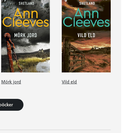
Mörk jord
Vild eld
 böcker