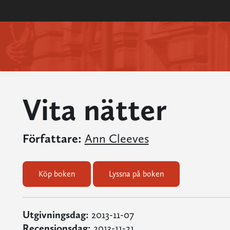
Vita nätter
Författare:
Ann Cleeves
Köp boken
Lyssna på boken
Utgivningsdag:
2013-11-07
Recensionsdag:
2013-11-21