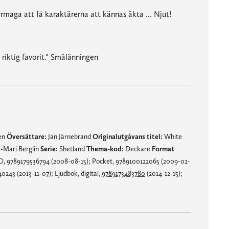
rmåga att få karaktärerna att kännas äkta ... Njut!
 riktig favorit." Smålänningen
nen
Översättare:
Jan Järnebrand
Originalutgåvans titel:
White
e-Mari Berglin
Serie:
Shetland
Thema-kod:
Deckare
Format
D, 9789179536794 (2008-08-15); Pocket, 9789100122065 (2009-02-
243 (2013-11-07); Ljudbok, digital,
9789173483780
(2014-12-15);