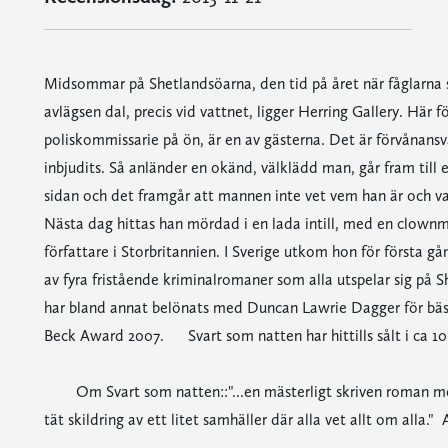
Midsommar på Shetlandsöarna, den tid på året när fåglarna sj
avlägsen dal, precis vid vattnet, ligger Herring Gallery. Här
poliskommissarie på ön, är en av gästerna. Det är förvånans
inbjudits. Så anländer en okänd, välklädd man, går fram till e
sidan och det framgår att mannen inte vet vem han är och va
Nästa dag hittas han mördad i en lada intill, med en clownm
författare i Storbritannien. I Sverige utkom hon för första 
av fyra fristående kriminalromaner som alla utspelar sig på 
har bland annat belönats med Duncan Lawrie Dagger för bäs
Beck Award 2007. Svart som natten har hittills sålt i ca 100 
Om Svart som natten::"...en mästerligt skriven roman med
tät skildring av ett litet samhäller där alla vet allt om alla."