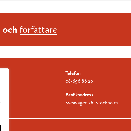
och
r
författare
Telefon
08-696 86 20
Besöksadress
Sveavägen 56, Stockholm
r
t