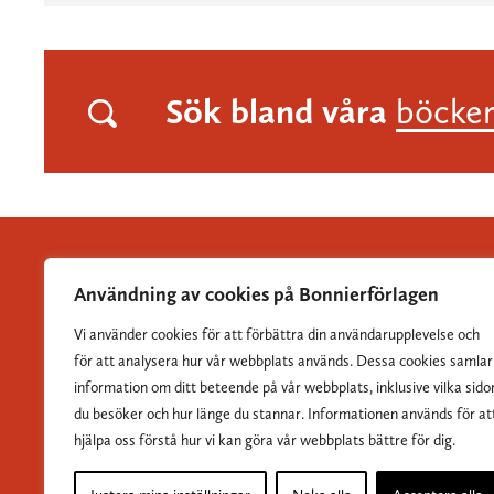
Sök bland våra
böcke
Användning av cookies på Bonnierförlagen
Vi använder cookies för att förbättra din användarupplevelse och
Albert Bonniers Förlag grundades 1837 och är Sveriges
för att analysera hur vår webbplats används. Dessa cookies samlar
största skönlitterära förlag.
information om ditt beteende på vår webbplats, inklusive vilka sido
du besöker och hur länge du stannar. Informationen används för at
hjälpa oss förstå hur vi kan göra vår webbplats bättre för dig.