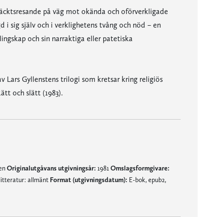
täcktsresande på väg mot okända och oförverkligade
d i sig själv och i verklighetens tvång och nöd – en
lingskap och sin narraktiga eller patetiska
Lars Gyllenstens trilogi som kretsar kring religiös
tt och slätt (1983).
nen
Originalutgåvans utgivningsår:
1981
Omslagsformgivare:
itteratur: allmänt
Format (utgivningsdatum):
E-bok, epub2,