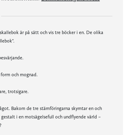
allebok är på sätt och vis tre böcker i en. De olika
lebok".
besvärjande.
t form och mognad.
re, trotsigare.
 något. Bakom de tre stämföringarna skymtar en och
estalt i en motsägelsefull och undflyende värld –
?