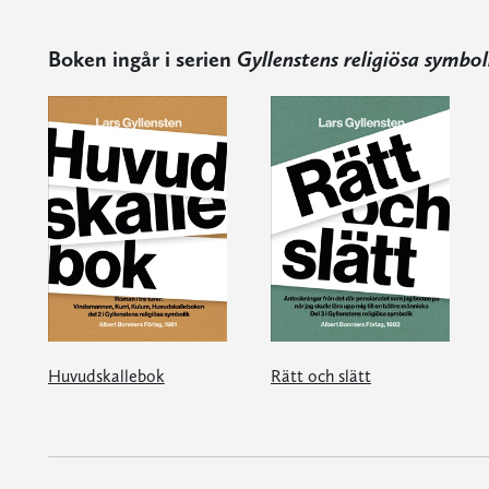
Boken ingår i serien
Gyllenstens religiösa symbol
Huvudskallebok
Rätt och slätt