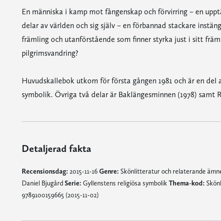
En människa i kamp mot fångenskap och förvirring – en upp
delar av världen och sig själv – en förbannad stackare instäng
främling och utanförstående som finner styrka just i sitt främ
pilgrimsvandring?
Huvudskallebok utkom för första gången 1981 och är en del av 
symbolik. Övriga två delar är Baklängesminnen (1978) samt Rä
Detaljerad fakta
Recensionsdag:
2015-11-16
Genre:
Skönlitteratur och relaterande äm
Daniel Bjugård
Serie:
Gyllenstens religiösa symbolik
Thema-kod:
Skönl
9789100159665 (2015-11-02)