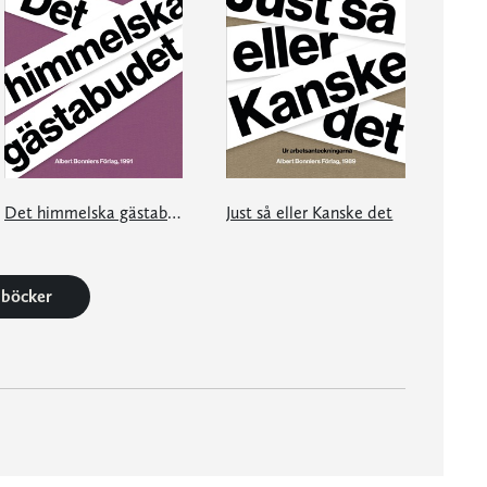
Det himmelska gästabudet
Just så eller Kanske det
9 böcker