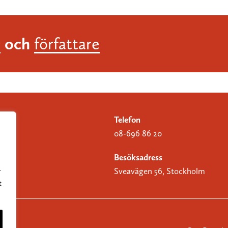
och
r
författare
Telefon
08-696 86 20
Besöksadress
Sveavägen 56, Stockholm
r
t