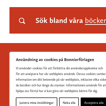
Sök bland våra
böcke
Användning av cookies på Bonnierförlagen
Vi använder cookies för att förbättra din användarupplevelse och
Albert Bonniers Förlag grundades 1837 och är Sveriges
för att analysera hur vår webbplats används. Dessa cookies samlar
största skönlitterära förlag.
information om ditt beteende på vår webbplats, inklusive vilka sido
du besöker och hur länge du stannar. Informationen används för at
hjälpa oss förstå hur vi kan göra vår webbplats bättre för dig.
Justera mina inställningar
Neka alla
Acceptera alla