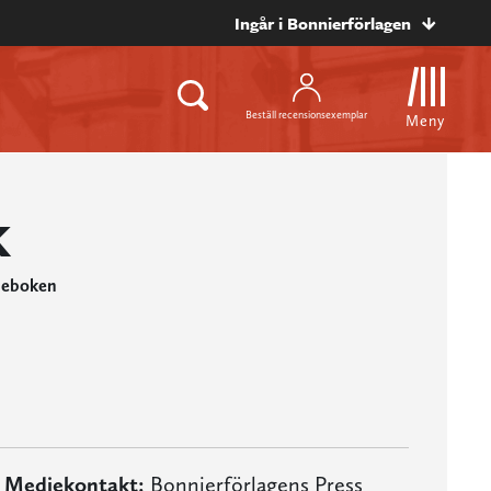
Ingår i Bonnierförlagen
Beställ recensionsexemplar
Meny
k
lleboken
Mediekontakt:
Bonnierförlagens Press