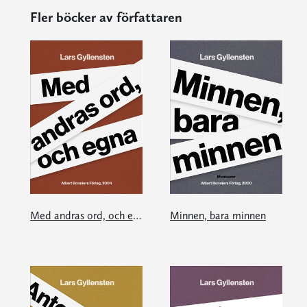
Fler böcker av författaren
Med andras ord, och egna
Minnen, bara minnen