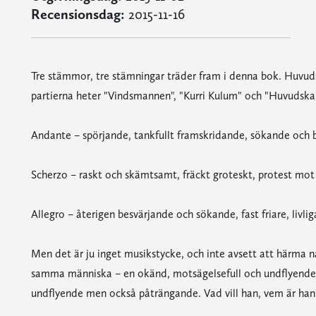
Recensionsdag:
2015-11-16
Tre stämmor, tre stämningar träder fram i denna bok. Huvudsk
partierna heter "Vindsmannen", "Kurri Kulum" och "Huvudskal
Andante – spörjande, tankfullt framskridande, sökande och 
Scherzo – raskt och skämtsamt, fräckt groteskt, protest mo
Allegro – återigen besvärjande och sökande, fast friare, livliga
Men det är ju inget musikstycke, och inte avsett att härma
samma människa – en okänd, motsägelsefull och undflyende g
undflyende men också påträngande. Vad vill han, vem är han