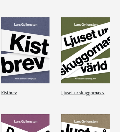
Kistbrev
Ljuset ur skuggornas värld