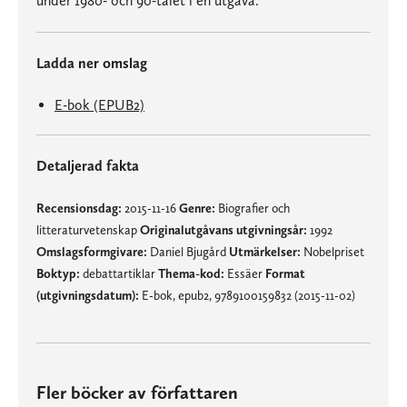
under 1980- och 90-talet i en utgåva.
Ladda ner omslag
E-bok (EPUB2)
Detaljerad fakta
Recensionsdag:
2015-11-16
Genre:
Biografier och
litteraturvetenskap
Originalutgåvans utgivningsår:
1992
Omslagsformgivare:
Daniel Bjugård
Utmärkelser:
Nobelpriset
Boktyp:
debattartiklar
Thema-kod:
Essäer
Format
(utgivningsdatum):
E-bok, epub2, 9789100159832 (2015-11-02)
Fler böcker av författaren