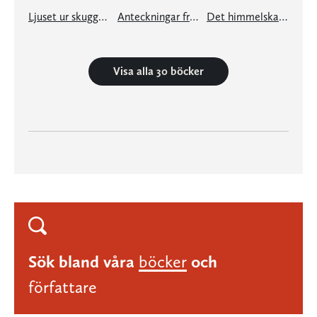
Ljuset ur skuggornas värld
Anteckningar från en vindskupa
Det himmelska gästabudet
Visa alla 30 böcker
Sök bland våra
böcker
och
författare