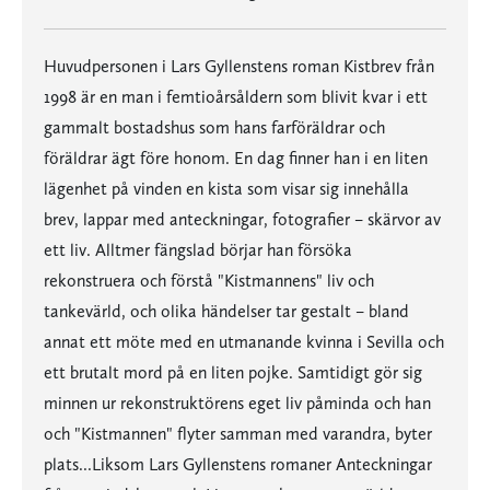
Huvudpersonen i Lars Gyllenstens roman Kistbrev från
1998 är en man i femtioårsåldern som blivit kvar i ett
gammalt bostadshus som hans farföräldrar och
föräldrar ägt före honom. En dag finner han i en liten
lägenhet på vinden en kista som visar sig innehålla
brev, lappar med anteckningar, fotografier – skärvor av
ett liv. Alltmer fängslad börjar han försöka
rekonstruera och förstå "Kistmannens" liv och
tankevärld, och olika händelser tar gestalt – bland
annat ett möte med en utmanande kvinna i Sevilla och
ett brutalt mord på en liten pojke. Samtidigt gör sig
minnen ur rekonstruktörens eget liv påminda och han
och "Kistmannen" flyter samman med varandra, byter
plats...Liksom Lars Gyllenstens romaner Anteckningar