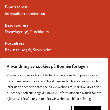
E-postadress
info@albertbonniers.se
Besöksadress
Sveavägen 56, Stockholm
Postadress
Box 3159, 103 63 Stockholm
Användning av cookies på Bonnierförlagen
Vi använder cookies för att förbättra din användarupplevelse och
Om Bonnierförlagen
för att analysera hur vår webbplats används. Dessa cookies samlar
Cookies
information om ditt beteende på vår webbplats, inklusive vilka sidor
du besöker och hur länge du stannar. Informationen används för att
Integritetspolicy
hjälpa oss förstå hur vi kan göra vår webbplats bättre för dig.