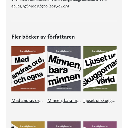
epub2, 9789100138790 (2013-04-29)
Fler böcker av författaren
Med andras ord, och egna
Minnen, bara minnen
Ljuset ur skuggornas värld