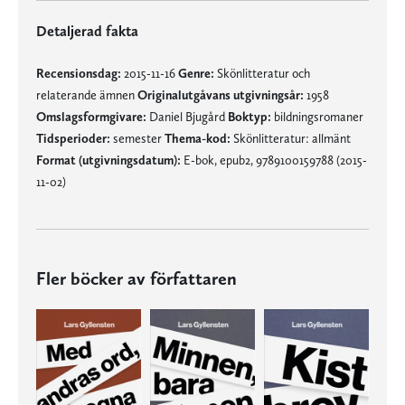
Detaljerad fakta
Recensionsdag:
2015-11-16
Genre:
Skönlitteratur och
relaterande ämnen
Originalutgåvans utgivningsår:
1958
Omslagsformgivare:
Daniel Bjugård
Boktyp:
bildningsromaner
Tidsperioder:
semester
Thema-kod:
Skönlitteratur: allmänt
Format (utgivningsdatum):
E-bok, epub2, 9789100159788 (2015-
11-02)
Fler böcker av författaren