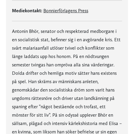
Mediekontakt:
Bonnierförlagens Press
Antonin Bhör, senator och respekterad medborgare i
en socialistisk stat, befinner sig i en avgörande kris. Ett
svårt malariaanfall utlöser tvivel och konflikter som
länge laddats upp hos honom. På en nödtvungen
semester tvingas han ompröva alla sina värderingar.
Dolda drifter och hemliga motiv sätter hans existens
på spel. Han skräms av människans anleten,
genomskådar den socialistiska dröm som varit hans
ungdoms rättesnöre och driver utan landkänning på
spaning efter ”något bestående och trofast, ett
mönster för sitt liv”. På sin odyssé upplever Bhör en
sällsam, plågad och intensiv kärlekshistoria med Elisa –
en kvinna, som liksom han söker befrielse ur sin egen