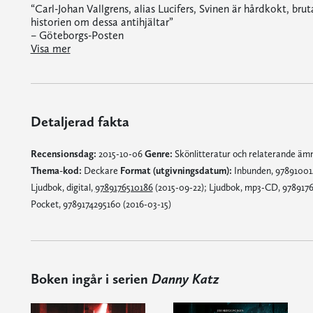
“Carl-Johan Vallgrens, alias Lucifers, Svinen är hårdkokt, bruta
historien om dessa antihjältar”
– Göteborgs-Posten
“Carl-Johan Vallgrens, alias Lucifers, Svinen är hårdkokt, brutal och kolsvart. Bitvis gör det rent fysiskt ont att läsa historien om dessa antihjältar”
, är en elegant flätad berättelse med bas i Stockholms undre värld. Trafficking och prostitution står i centrum, med drogmissbruket som ständig följeslagare.”
“Vallgrens andra bok om antihjälten Danny Katz håller ännu högre klass än den första (Skuggpojken). Det är spänning från den förs
“Ibland kan man fundera över hur vissa författare sover om natten. I varje fall kan en sådan fråga kännas adekvat när man läser Carl-Johan Vallgrens noir-thriller ”Svinen”, en andlöst spännande och kuslig fortsättning på författarens alter ego Lucifers ”Skuggpojken” som kom hösten 2013″
Visa mer
Detaljerad fakta
Recensionsdag:
2015-10-06
Genre:
Skönlitteratur och relaterande ä
Thema-kod:
Deckare
Format (utgivningsdatum):
Inbunden, 978910014
Ljudbok, digital,
9789176510186
(2015-09-22); Ljudbok, mp3-CD, 9789176
Pocket, 9789174295160 (2016-03-15)
Boken ingår i serien
Danny Katz