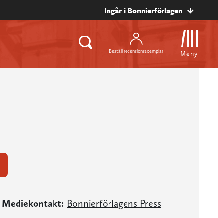
Ingår i Bonnierförlagen
Beställ recensionsexemplar
Meny
Mediekontakt:
Bonnierförlagens Press