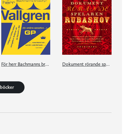
För herr Bachmanns broschyr
Dokument rörande spelaren Rubashov
1 böcker