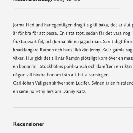
Jorma Hedlund har egentligen dragit sig tillbaka, det är slut
är för bra för att passa. En sista stöt, sedan får det vara nog.
fruktansvärt fel, och Jorma blir en jagad man. Samtidigt för
knarklangare Ramón och hans flickvän Jenny. Katz gamla sug 
växer. Hur gick det till när Ramón plötsligt kom över en mass
en början in i Stockholms porrbransch och därefter i en riktn
någon vill hindra honom från att hitta sanningen.
Carl-Johan Vallgren skriver som Lucifer. Svinen är en friståe
en serie noir-thrillers om Danny Katz.
Recensioner