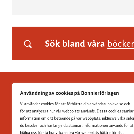
Sök bland våra
böcke
Användning av cookies på Bonnierförlagen
Vi använder cookies för att förbättra din användarupplevelse och
Albert Bonniers Förlag grundades 1837 och är Sveriges
för att analysera hur vår webbplats används. Dessa cookies samlar
största skönlitterära förlag.
information om ditt beteende på vår webbplats, inklusive vilka sido
du besöker och hur länge du stannar. Informationen används för at
hjälpa oss förstå hur vi kan göra vår webbplats bättre för dig.