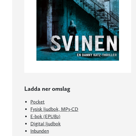
Ladda ner omslag
Pocket
Fysisk ljudbok, MP3-CD
E-bok (EPUB2)
Digital ljudbok
Inbunden