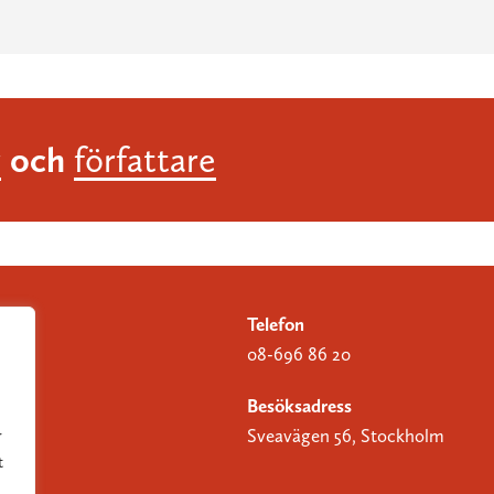
och
r
författare
Telefon
08-696 86 20
Besöksadress
Sveavägen 56, Stockholm
r
t