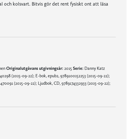
l och kolsvart. Bitvis gör det rent fysiskt ont att läsa
ta sidan, men även en skrämmande skildring över de utsattas situation.”
mnen
Originalutgåvans utgivningsår:
2015
Serie:
Danny Katz
0298 (2015-09-22); E-bok, epub2, 9789100152253 (2015-09-22);
470091 (2015-09-22); Ljudbok, CD, 9789174332933 (2015-09-22);