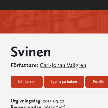
Svinen
Författare:
Carl-Johan Vallgren
Köp boken
Lyssna på boken
Provläs
Utgivningsdag:
2015-09-22
Recensionsdag:
2015-10-06