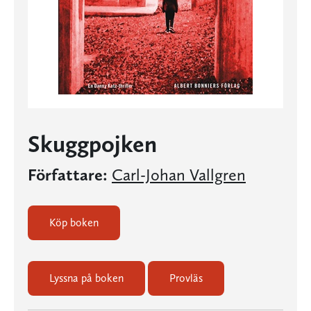
Skuggpojken
Författare:
Carl-Johan Vallgren
Köp boken
Lyssna på boken
Provläs