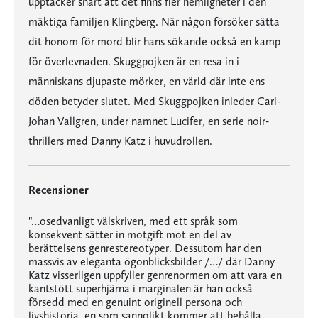
upptäcker snart att det finns fler hemligheter i den
mäktiga familjen Klingberg. När någon försöker sätta
dit honom för mord blir hans sökande också en kamp
för överlevnaden. Skuggpojken är en resa in i
människans djupaste mörker, en värld där inte ens
döden betyder slutet. Med Skuggpojken inleder Carl-
Johan Vallgren, under namnet Lucifer, en serie noir-
thrillers med Danny Katz i huvudrollen.
Recensioner
"…osedvanligt välskriven, med ett språk som
konsekvent sätter in motgift mot en del av
berättelsens genrestereotyper. Dessutom har den
massvis av eleganta ögonblicksbilder /…/ där Danny
Katz visserligen uppfyller genrenormen om att vara en
kantstött superhjärna i marginalen är han också
försedd med en genuint originell persona och
livshistoria, en som sannolikt kommer att behålla