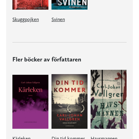
Skuggpojken
Svinen
Fler böcker av författaren
Kärleken
Din tid kommer
Havsmannen