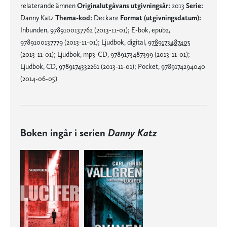
relaterande ämnen
Originalutgåvans utgivningsår:
2013
Serie:
Danny Katz
Thema-kod:
Deckare
Format (utgivningsdatum):
Inbunden, 9789100137762 (2013-11-01); E-bok, epub2,
9789100137779 (2013-11-01); Ljudbok, digital,
9789173487405
(2013-11-01); Ljudbok, mp3-CD, 9789173487399 (2013-11-01);
Ljudbok, CD, 9789174332261 (2013-11-01); Pocket, 9789174294040
(2014-06-05)
Boken ingår i serien
Danny Katz