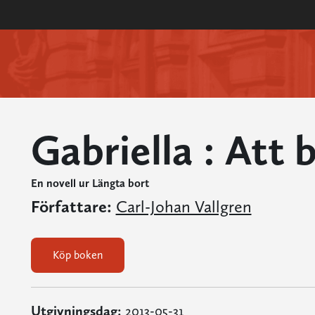
Gabriella : Att 
En novell ur Längta bort
Författare:
Carl-Johan Vallgren
Köp boken
Utgivningsdag:
2013-05-31