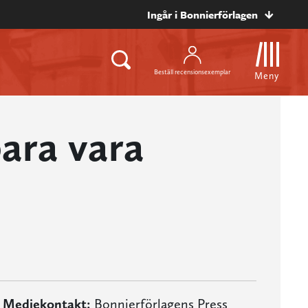
Ingår i Bonnierförlagen
Beställ recensionsexemplar
Meny
bara vara
Mediekontakt:
Bonnierförlagens Press