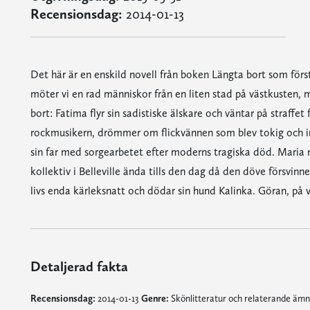
Recensionsdag:
2014-01-13
Det här är en enskild novell från boken Längta bort som fö
möter vi en rad människor från en liten stad på västkusten,
bort: Fatima flyr sin sadistiske älskare och väntar på straff
rockmusikern, drömmer om flickvännen som blev tokig och inl
sin far med sorgearbetet efter moderns tragiska död. Maria m
kollektiv i Belleville ända tills den dag då den döve försvinn
livs enda kärleksnatt och dödar sin hund Kalinka. Göran, på väg
Detaljerad fakta
Recensionsdag:
2014-01-13
Genre:
Skönlitteratur och relaterande äm