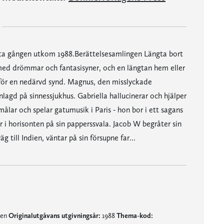
rsta gången utkom 1988.Berättelsesamlingen Längta bort
 med drömmar och fantasisyner, och en längtan hem eller
et för en nedärvd synd. Magnus, den misslyckade
agd på sinnessjukhus. Gabriella hallucinerar och hjälper
ålar och spelar gatumusik i Paris - hon bor i ett sagans
er i horisonten på sin papperssvala. Jacob W begråter sin
 till Indien, väntar på sin försupne far...
nen
Originalutgåvans utgivningsår:
1988
Thema-kod: