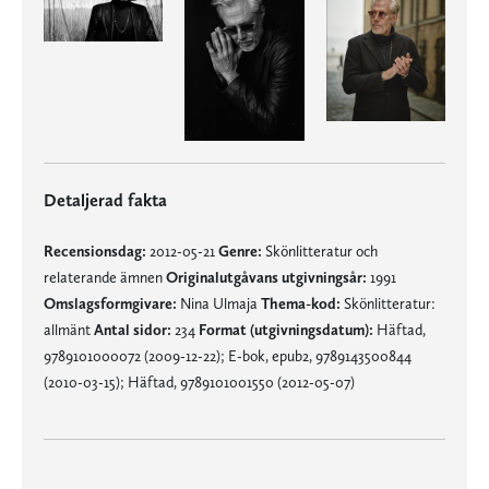
Detaljerad fakta
Recensionsdag:
2012-05-21
Genre:
Skönlitteratur och
relaterande ämnen
Originalutgåvans utgivningsår:
1991
Omslagsformgivare:
Nina Ulmaja
Thema-kod:
Skönlitteratur:
allmänt
Antal sidor:
234
Format (utgivningsdatum):
Häftad,
9789101000072 (2009-12-22); E-bok, epub2, 9789143500844
(2010-03-15); Häftad, 9789101001550 (2012-05-07)