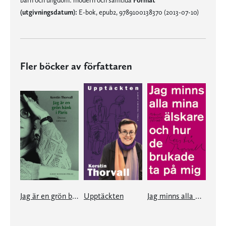
barn och ungdom: modern och samtida
Format
(utgivningsdatum):
E-bok, epub2, 9789100138370 (2013-07-10)
Fler böcker av författaren
Jag är en grön bänk i Paris
Upptäckten
Jag minns alla mina älskare och hur de brukade ta på mig