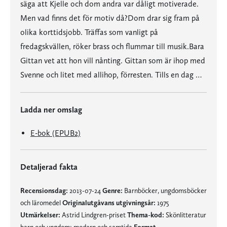
säga att Kjelle och dom andra var dåligt motiverade.
Men vad finns det för motiv då?Dom drar sig fram på
olika korttidsjobb. Träffas som vanligt på
fredagskvällen, röker brass och flummar till musik.Bara
Gittan vet att hon vill nånting. Gittan som är ihop med
Svenne och litet med allihop, förresten. Tills en dag …
Ladda ner omslag
E-bok (EPUB2)
Detaljerad fakta
Recensionsdag:
2013-07-24
Genre:
Barnböcker, ungdomsböcker
och läromedel
Originalutgåvans utgivningsår:
1975
Utmärkelser:
Astrid Lindgren-priset
Thema-kod:
Skönlitteratur