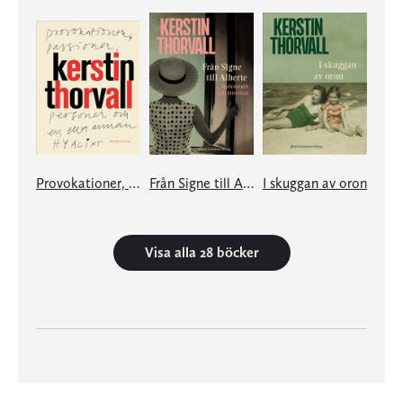
Provokationer, Passioner, Personer och en eller annan hyacint
Från Signe till Alberte – kärleksfullt och förtvivlat
I skuggan av oron
Visa alla 28 böcker