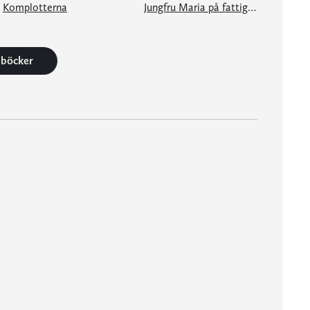
Komplotterna
Jungfru Maria på fattiggårn
3 böcker