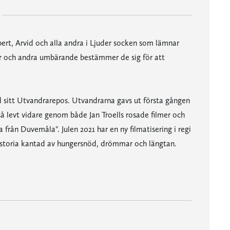
ert, Arvid och alla andra i Ljuder socken som lämnar
ltår och andra umbärande bestämmer de sig för att
d sitt Utvandrarepos. Utvandrarna gavs ut första gången
kså levt vidare genom både Jan Troells rosade filmer och
från Duvemåla". Julen 2021 har en ny filmatisering i regi
historia kantad av hungersnöd, drömmar och längtan.