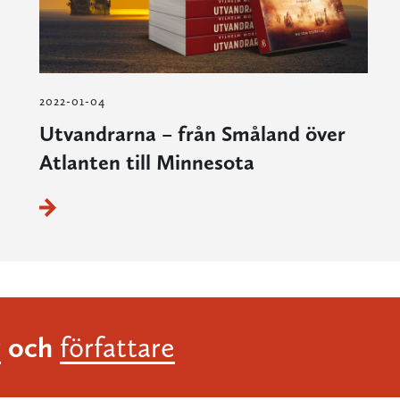
2022-01-04
Utvandrarna – från Småland över
Atlanten till Minnesota
och
r
författare