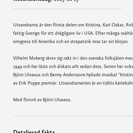
Utvandrarna är den första delen om Kristina, Karl Oskar, Rob
fattig-Sverige för ett drägligare liv i USA. Efter många svä
emigrera till Amerika och en strapatsrik resa tar sin början.
Vilhelm Moberg skrev sig rakt in i den svenska folksjälen me
1949 och har lästs och älskats allt sedan dess. Serien har oc
Björn Ulvaeus och Benny Anderssons hyllade musikal "Kristina 
av Erik Poppe premiär. Utvandrarserien är en tidlös kärleks
Med förord av Björn Ulvaeus.
Detaljerad fakta