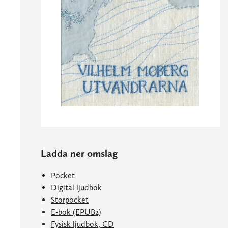
Ladda ner omslag
Pocket
Digital ljudbok
Storpocket
E-bok (EPUB2)
Fysisk ljudbok, CD