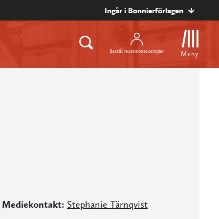
Ingår i Bonnierförlagen
Beställ recensionsexemplar
Meny
Mediekontakt:
Stephanie Tärnqvist