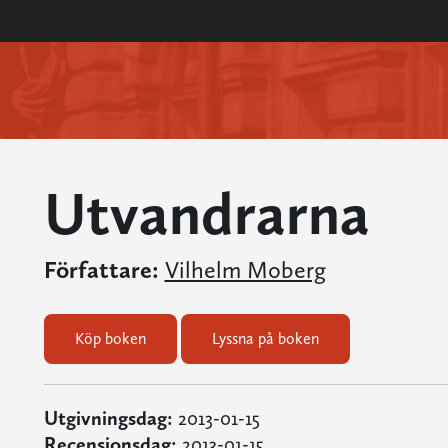
Utvandrarna
Författare:
Vilhelm Moberg
Köp boken
Lyssna på boken
Utgivningsdag:
2013-01-15
Recensionsdag:
2013-01-15