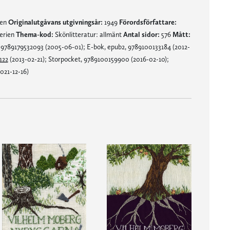
nen
Originalutgåvans utgivningsår:
1949
Förordsförfattare:
erien
Thema-kod:
Skönlitteratur: allmänt
Antal sidor:
576
Mått:
9789179532093 (2005-06-01); E-bok, epub2, 9789100133184 (2012-
122
(2013-02-21); Storpocket, 9789100159900 (2016-02-10);
021-12-16)