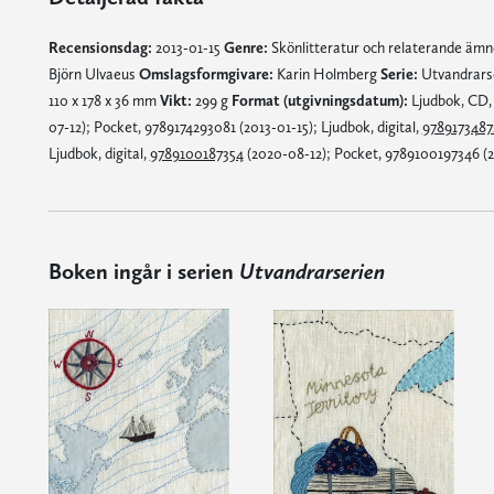
Recensionsdag:
2013-01-15
Genre:
Skönlitteratur och relaterande äm
Björn Ulvaeus
Omslagsformgivare:
Karin Holmberg
Serie:
Utvandrars
110 x 178 x 36 mm
Vikt:
299 g
Format (utgivningsdatum):
Ljudbok, CD, 
07-12); Pocket, 9789174293081 (2013-01-15); Ljudbok, digital,
9789173487
Ljudbok, digital,
9789100187354
(2020-08-12); Pocket, 9789100197346 (2
Boken ingår i serien
Utvandrarserien