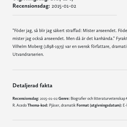
Recensionsdag:
2015-01-02
”Föder jag, så blir jag säkert straffad: Mister anseendet. Föde
mister jag också anseendet. Men då är det kanhända.” Fyrakt
Vilhelm Moberg (1898-1973) var en svensk författare, dramati
Utvandrarserien.
Detaljerad fakta
Recensionsdag:
2015-01-02
Genre:
Biografier och litteraturvetenskap
R. Acedo
Thema-kod:
Pjäser, dramatik
Format (utgivningsdatum):
E-b