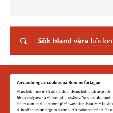
Sök bland våra
böcke
Användning av cookies på Bonnierförlagen
Vi använder cookies för att förbättra din användarupplevelse och
Albert Bonniers Förlag grundades 1837 och är Sveriges
för att analysera hur vår webbplats används. Dessa cookies samlar
största skönlitterära förlag.
information om ditt beteende på vår webbplats, inklusive vilka sido
du besöker och hur länge du stannar. Informationen används för at