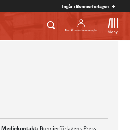
Ingår i Bonnierförlagen
Beställ recensionsexemplar
Meny
Mediekontakt:
Bonnierförlagens Press