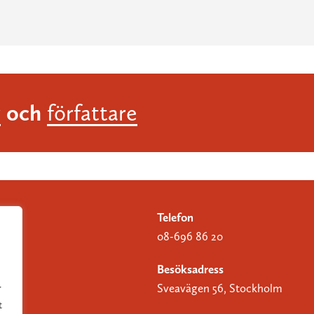
och
r
författare
Telefon
08-696 86 20
Besöksadress
Sveavägen 56, Stockholm
r
t