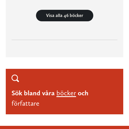
Visa alla 46 böcker
Sök bland våra
böcker
och
författare