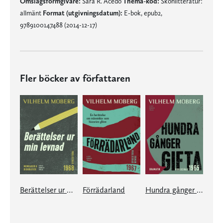
Omslagsformgivare:
Sara R. Acedo
Thema-kod:
Skönlitteratur:
allmänt
Format (utgivningsdatum):
E-bok, epub2,
9789100147488 (2014-12-17)
Fler böcker av författaren
Berättelser ur min levnad
Förrädarland
Hundra gånger gifta