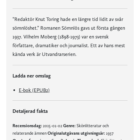
”Redaktör Knut Toring hade en längre tid lidit av svår
sömnlöshet.” Romanen Sömnlös gavs ut första gången
1937. Vilhelm Moberg (1898-1973) var en svensk
författare, dramatiker och journalist. Ett av hans mest
kända verk är Utvandrarserien.
Ladda ner omslag
E-bok (EPUB2)
Detaljerad fakta
Recensionsdag:
2015-01-02
Genre:
Skönlitteratur och
relaterande ämnen
Originalutgåvans utgivningsår:
1937