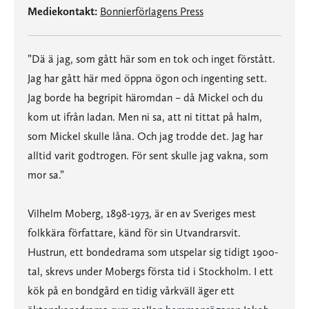
Mediekontakt:
Bonnierförlagens Press
”Dä ä jag, som gått här som en tok och inget förstått.
Jag har gått här med öppna ögon och ingenting sett.
Jag borde ha begripit häromdan – då Mickel och du
kom ut ifrån ladan. Men ni sa, att ni tittat på halm,
som Mickel skulle låna. Och jag trodde det. Jag har
alltid varit godtrogen. För sent skulle jag vakna, som
mor sa.”
Vilhelm Moberg, 1898-1973, är en av Sveriges mest
folkkära författare, känd för sin Utvandrarsvit.
Hustrun, ett bondedrama som utspelar sig tidigt 1900-
tal, skrevs under Mobergs första tid i Stockholm. I ett
kök på en bondgård en tidig vårkväll äger ett