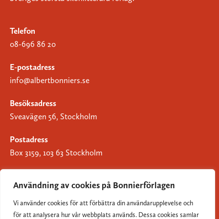
Telefon
08-696 86 20
E-postadress
info@albertbonniers.se
Besöksadress
Sveavägen 56, Stockholm
Postadress
Box 3159, 103 63 Stockholm
Användning av cookies på Bonnierförlagen
Vi använder cookies för att förbättra din användarupplevelse och
Om Bonnierförlagen
för att analysera hur vår webbplats används. Dessa cookies samlar