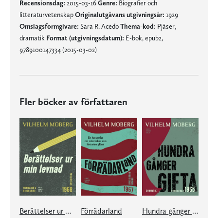
Recensionsdag:
2015-03-16
Genre:
Biografier och
litteraturvetenskap
Originalutgåvans utgivningsår:
1929
Omslagsformgivare:
Sara R. Acedo
Thema-kod:
Pjäser,
dramatik
Format (utgivningsdatum):
E-bok, epub2,
9789100147334 (2015-03-02)
Fler böcker av författaren
Berättelser ur min levnad
Förrädarland
Hundra gånger gifta