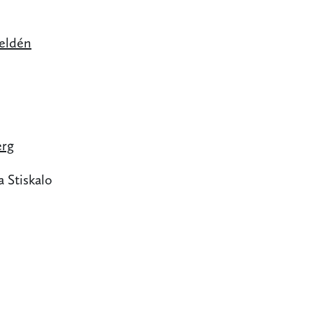
eldén
erg
 Stiskalo