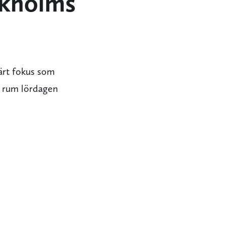
ckholms
ärt fokus som
r rum lördagen