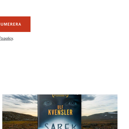
NUMERERA
tspolicy
.