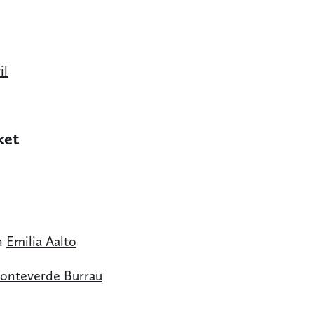
il
ket
h
Emilia Aalto
Monteverde Burrau