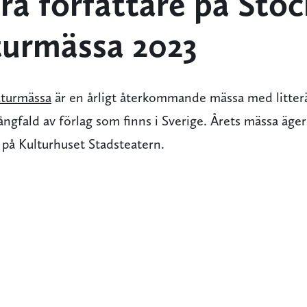
ra författare på Sto
aturmässa 2023
aturmässa
är en årligt återkommande mässa med litter
ångfald av förlag som finns i Sverige. Årets mässa äge
17 på Kulturhuset Stadsteatern.