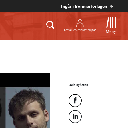
Ingår i Bonnierförlagen
Beställ recensionsexemplar
Meny
Dela nyheten