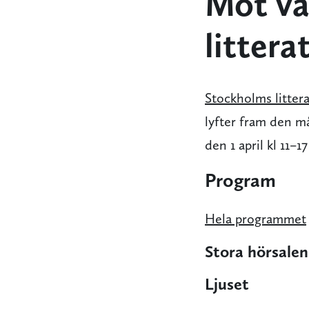
Möt vå
litter
Stockholms litter
lyfter fram den m
den 1 april kl 11–
Program
Hela programmet
Stora hörsalen
Ljuset