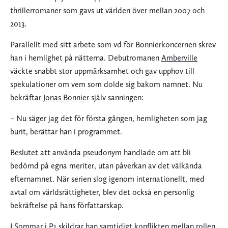
thrillerromaner som gavs ut världen över mellan 2007 och
2013.
Parallellt med sitt arbete som vd för Bonnierkoncernen skrev
han i hemlighet på nätterna. Debutromanen
Amberville
väckte snabbt stor uppmärksamhet och gav upphov till
spekulationer om vem som dolde sig bakom namnet. Nu
bekräftar
Jonas Bonnier
själv sanningen:
– Nu säger jag det för första gången, hemligheten som jag
burit, berättar han i programmet.
Beslutet att använda pseudonym handlade om att bli
bedömd på egna meriter, utan påverkan av det välkända
efternamnet. När serien slog igenom internationellt, med
avtal om världsrättigheter, blev det också en personlig
bekräftelse på hans författarskap.
I
Sommar i P1
skildrar han samtidigt konflikten mellan rollen