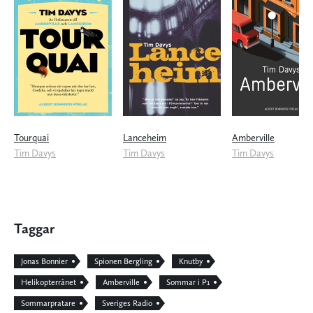
Tourquai
Lanceheim
Amberville
Tim Davys
Tim Davys
Tim Davys
Taggar
Jonas Bonnier
Spionen Bergling
Knutby
Helikopterrånet
Amberville
Sommar i P1
Sommarpratare
Sveriges Radio