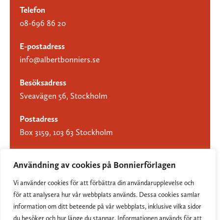
Telefon
08-696 86 20
E-postadress
info@albertbonniers.se
Besöksadress
Sveavägen 56, Stockholm
Postadress
Box 3159, 103 63 Stockholm
Användning av cookies på Bonnierförlagen
Vi använder cookies för att förbättra din användarupplevelse och
Om Bonnierförlagen
för att analysera hur vår webbplats används. Dessa cookies samlar
Cookies
information om ditt beteende på vår webbplats, inklusive vilka sidor
du besöker och hur länge du stannar. Informationen används för att