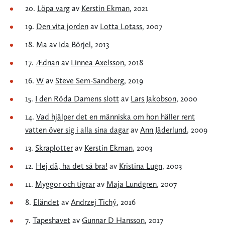
20.
Löpa varg
av
Kerstin Ekman
, 2021
19.
Den vita jorden
av
Lotta Lotass
, 2007
18.
Ma
av
Ida Börjel
, 2013
17.
Ædnan
av
Linnea Axelsson
, 2018
16.
W
av
Steve Sem-Sandberg
, 2019
15.
I den Röda Damens slott
av
Lars Jakobson
, 2000
14.
Vad hjälper det en människa om hon häller rent
vatten över sig i alla sina dagar
av
Ann Jäderlund
, 2009
13.
Skraplotter
av
Kerstin Ekman
, 2003
12.
Hej då, ha det så bra!
av
Kristina Lugn
, 2003
11.
Myggor och tigrar
av
Maja Lundgren
, 2007
8.
Eländet
av
Andrzej Tichý
, 2016
7.
Tapeshavet
av
Gunnar D Hansson
, 2017