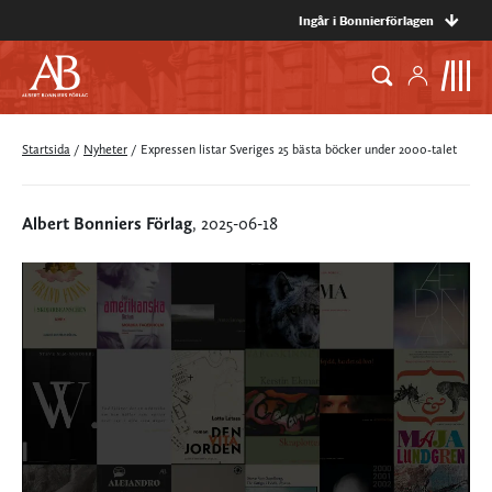
Ingår i Bonnierförlagen
Startsida
/
Nyheter
/
Expressen listar Sveriges 25 bästa böcker under 2000-talet
Albert Bonniers Förlag
, 2025-06-18