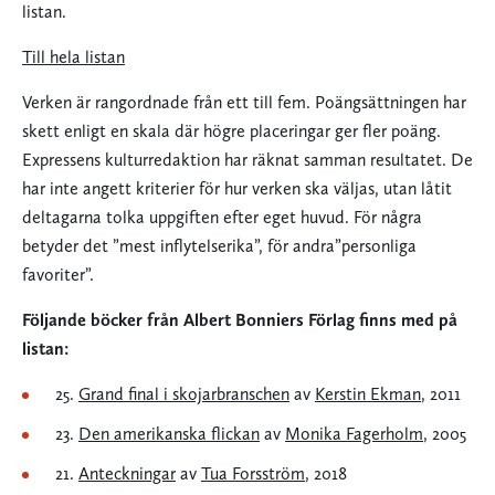
listan.
Till hela listan
Verken är rangordnade från ett till fem. Poängsättningen har
skett enligt en skala där högre placeringar ger fler poäng.
Expressens kulturredaktion har räknat samman resultatet. De
har inte angett kriterier för hur verken ska väljas, utan låtit
deltagarna tolka uppgiften efter eget huvud. För några
betyder det ”mest inflytelserika”, för andra”personliga
favoriter”.
Följande böcker från Albert Bonniers Förlag finns med på
listan:
25.
Grand final i skojarbranschen
av
Kerstin Ekman
, 2011
23.
Den amerikanska flickan
av
Monika Fagerholm
, 2005
21.
Anteckningar
av
Tua Forsström
, 2018