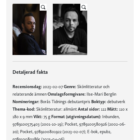
Detaljerad fakta
Recensionsdag:
2023-02-07
Genre:
Skönlitteratur och
relaterande ämnen
Omslagsformgivare:
Ilse-Mari Berglin
Nomineringar:
Borås Tidnings debutantpris
Boktyp:
debutverk
Thema-kod:
Skönlitteratur: allmänt
Antal sidor:
122
Mått:
110 x
180 x 9 mm
Vikt:
75 g
Format (utgivningsdatum):
Inbunden,
9789100575403 (2001-10-19); Pocket, 9789100580926 (2002-06-
20); Pocket, 9789100801922 (2023-02-07); E-bok, epub2,
9789100803865 (2023-04-06)