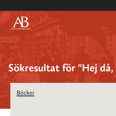
Sökresultat för "Hej då, 
Böcker