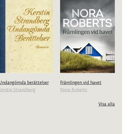
Undangömda berättelser
Främlingen vid havet
Kerstin Strandberg
Nora Roberts
Visa alla