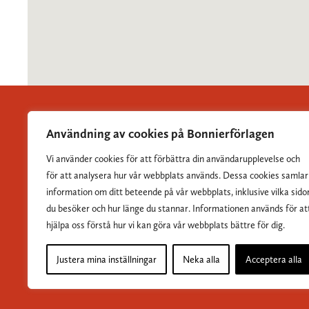
Användning av cookies på Bonnierförlagen
Vi använder cookies för att förbättra din användarupplevelse och
Albert Bonniers Förlag grundades 1837 och är Sveriges
för att analysera hur vår webbplats används. Dessa cookies samlar
största skönlitterära förlag.
information om ditt beteende på vår webbplats, inklusive vilka sido
du besöker och hur länge du stannar. Informationen används för at
hjälpa oss förstå hur vi kan göra vår webbplats bättre för dig.
Justera mina inställningar
Neka alla
Acceptera alla