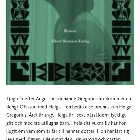
Tjugo år efter Augustprisvinnande
Gregorius
återkommer nu
Bengt Ohlsson
med
Helga
– en berättelse om hustrun Helga
Gregorius. Året är 1937. Helga är i sextioårsåldern, lyckligt
gift och med tre utflugna barn. I hela sitt vuxna liv har hon
ljugit om vem som är far till hennes dotter. Hon har lärt sig
leva med lögnen, inlemmat den i sin vardag och nästan