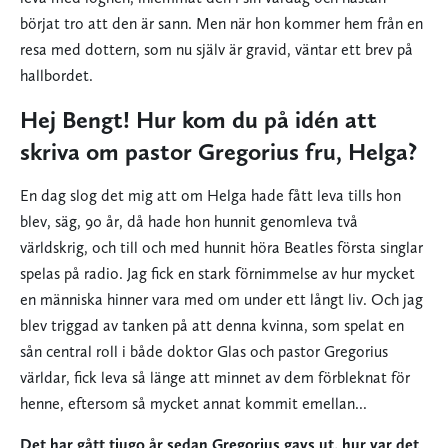
börjat tro att den är sann. Men när hon kommer hem från en
resa med dottern, som nu själv är gravid, väntar ett brev på
hallbordet.
Hej Bengt! Hur kom du på idén att
skriva om pastor Gregorius fru, Helga?
En dag slog det mig att om Helga hade fått leva tills hon
blev, säg, 90 år, då hade hon hunnit genomleva två
världskrig, och till och med hunnit höra Beatles första singlar
spelas på radio. Jag fick en stark förnimmelse av hur mycket
en människa hinner vara med om under ett långt liv. Och jag
blev triggad av tanken på att denna kvinna, som spelat en
sån central roll i både doktor Glas och pastor Gregorius
världar, fick leva så länge att minnet av dem förbleknat för
henne, eftersom så mycket annat kommit emellan...
Det har gått tjugo år sedan Gregorius gavs ut, hur var det