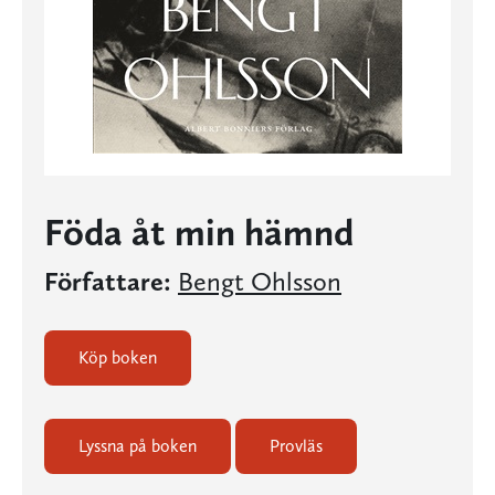
Föda åt min hämnd
Författare:
Bengt Ohlsson
Köp boken
Lyssna på boken
Provläs