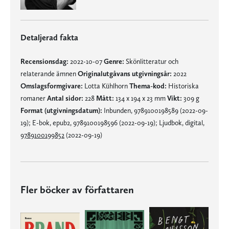
Detaljerad fakta
Recensionsdag:
2022-10-07
Genre:
Skönlitteratur och
relaterande ämnen
Originalutgåvans utgivningsår:
2022
Omslagsformgivare:
Lotta Kühlhorn
Thema-kod:
Historiska
romaner
Antal sidor:
228
Mått:
134 x 194 x 23 mm
Vikt:
309 g
Format (utgivningsdatum):
Inbunden, 9789100198589 (2022-09-
19); E-bok, epub2, 9789100198596 (2022-09-19); Ljudbok, digital,
9789100199852
(2022-09-19)
Fler böcker av författaren