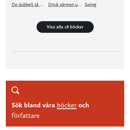
De dubbelt så bra
Drick värmen ur min hand
Swing
Visa alla 18 böcker
Sök bland våra
böcker
och
författare