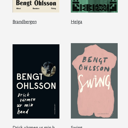
Brandbergen
Helga
Drick värmen ur min hand
Swing