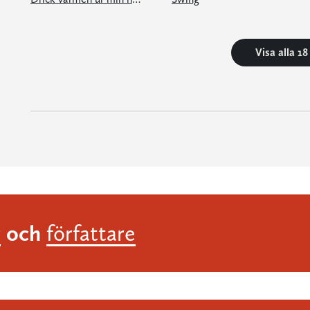
Visa alla 1
och
r
författare