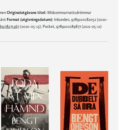
mnen
Originalutgåvans titel:
Midsommarnattsdrömmar
mänt
Format (utgivningsdatum):
Inbunden, 9789100182052 (2020-
89178275267
(2020-05-13); Pocket, 9789100189877 (2021-05-12)