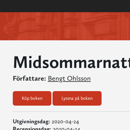
Midsommarnat
Författare:
Bengt Ohlsson
Köp boken
Lyssna på boken
Utgivningsdag:
2020-04-24
Recensionsdag:
2020-04-24