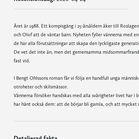
Året är 1988. Ett kompisgäng i 25-årsåldern åker till Roslage
och Olof att de väntar barn. Nyheten fyller vännerna med en
de har alla förutsättningar att skapa den lyckligaste generat
De vet det inte än, men det gemensamma midsommarfirandet
fast vid.
I Bengt Ohlssons roman får vi följa en handfull unga människ
otroheter och skilsmässor.
Vännerna försöker handskas med alla svårigheter livet har i 
har hänt också dem: att de börjar bli gamla, och att mycket r
Detaljerad fakta