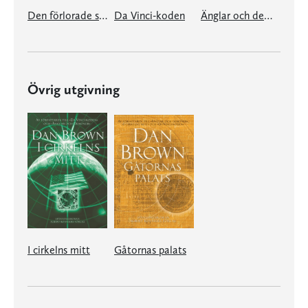
Den förlorade symbolen
Da Vinci-koden
Änglar och demoner
Övrig utgivning
I cirkelns mitt
Gåtornas palats