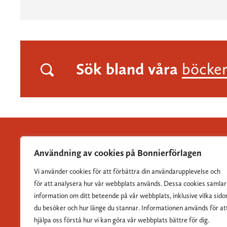
Sök bland våra
böcke
Användning av cookies på Bonnierförlagen
Vi använder cookies för att förbättra din användarupplevelse och
Albert Bonniers Förlag grundades 1837 och är Sveriges
för att analysera hur vår webbplats används. Dessa cookies samlar
största skönlitterära förlag.
information om ditt beteende på vår webbplats, inklusive vilka sido
du besöker och hur länge du stannar. Informationen används för at
hjälpa oss förstå hur vi kan göra vår webbplats bättre för dig.