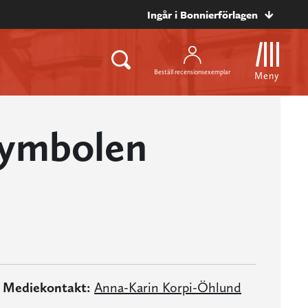
Ingår i Bonnierförlagen
Beställ recensionsexemplar
Meny
symbolen
Mediekontakt:
Anna-Karin Korpi-Öhlund