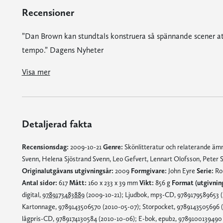
Recensioner
”Dan Brown kan stundtals konstruera så spännande scener att 
tempo.” Dagens Nyheter
”Avundsjuka thrillerförfattare kommer att misströsta, tvivlare och illvilliga kommer att inse att de hade fel, och läsarna kommer att jubla – för 
Visa mer
Detaljerad fakta
Recensionsdag:
2009-10-21
Genre:
Skönlitteratur och relaterande ä
Svenn, Helena Sjöstrand Svenn, Leo Gefvert, Lennart Olofsson, Peter
Originalutgåvans utgivningsår:
2009
Formgivare:
John Eyre
Serie:
Ro
Antal sidor:
617
Mått:
160 x 233 x 39 mm
Vikt:
856 g
Format (utgivnin
digital,
9789173483889
(2009-10-21); Ljudbok, mp3-CD, 9789179589653 (
Kartonnage, 9789143506570 (2010-05-07); Storpocket, 9789143505696 (
lågpris-CD, 9789174130584 (2010-10-06); E-bok, epub2, 9789100139490 