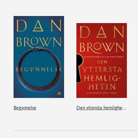
Begynnelse
Den yttersta hemligheten