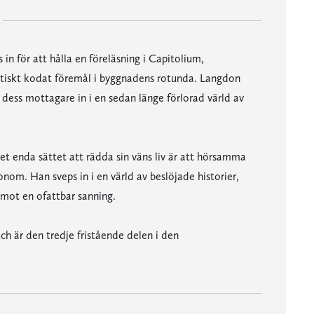
in för att hålla en föreläsning i Capitolium,
ptiskt kodat föremål i byggnadens rotunda. Langdon
 dess mottagare in i en sedan länge förlorad värld av
t enda sättet att rädda sin väns liv är att hörsamma
om. Han sveps in i en värld av beslöjade historier,
mot en ofattbar sanning.
h är den tredje fristående delen i den