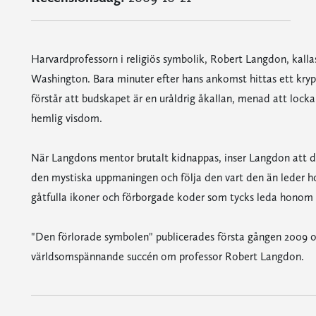
Harvardprofessorn i religiös symbolik, Robert Langdon, kallas 
Washington. Bara minuter efter hans ankomst hittas ett kry
förstår att budskapet är en uråldrig åkallan, menad att locka
hemlig visdom.
När Langdons mentor brutalt kidnappas, inser Langdon att de
den mystiska uppmaningen och följa den vart den än leder hon
gåtfulla ikoner och förborgade koder som tycks leda honom 
"Den förlorade symbolen" publicerades första gången 2009 oc
världsomspännande succén om professor Robert Langdon.