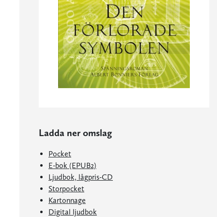
Ladda ner omslag
Pocket
E-bok (EPUB2)
Ljudbok, lågpris-CD
Storpocket
Kartonnage
Digital ljudbok