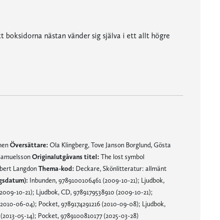
boksidorna nästan vänder sig själva i ett allt högre
Dan Brown har gjort det igen!” Publishers Weekly
mnen
Översättare:
Ola Klingberg, Tove Janson Borglund, Gösta
 Samuelsson
Originalutgåvans titel:
The lost symbol
bert Langdon
Thema-kod:
Deckare, Skönlitteratur: allmänt
gsdatum):
Inbunden, 9789100106461 (2009-10-21); Ljudbok,
2009-10-21); Ljudbok, CD, 9789179538910 (2009-10-21);
2010-06-04); Pocket, 9789174291216 (2010-09-08); Ljudbok,
(2013-05-14); Pocket, 9789100810177 (2025-03-28)