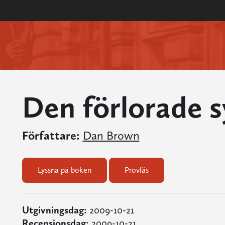
Den förlorade 
Författare:
Dan Brown
Lyssna på boken
Provläs
Utgivningsdag:
2009-10-21
Recensionsdag:
2009-10-21