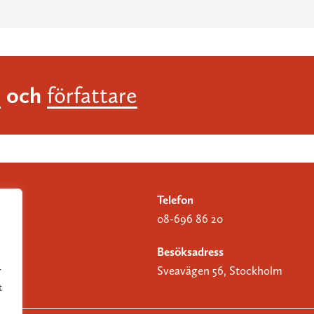
och
r
författare
Telefon
08-696 86 20
Besöksadress
Sveavägen 56, Stockholm
r
t