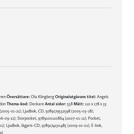
mnen
Översättare:
Ola Klingberg
Originalutgåvans titel:
Angels
gdon
Thema-kod:
Deckare
Antal sidor:
558
Mått:
110 x 178 x 33
2005-01-21); Ljudbok, CD, 9789179532598 (2005-03-18);
-09-22); Storpocket, 9789100110864 (2007-01-12); Pocket,
1); Ljudbok, lågpris-CD, 9789174130485 (2009-10-01); E-bok,
0)