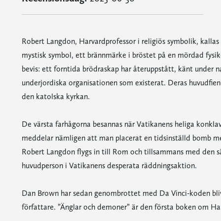
Robert Langdon, Harvardprofessor i religiös symbolik, kallas t
mystisk symbol, ett brännmärke i bröstet på en mördad fysike
bevis: ett forntida brödraskap har återuppstått, känt under
underjordiska organisationen som existerat. Deras huvudfi
den katolska kyrkan.
De värsta farhågorna besannas när Vatikanens heliga konklav 
meddelar nämligen att man placerat en tidsinställd bomb med
Robert Langdon flygs in till Rom och tillsammans med den sär
huvudperson i Vatikanens desperata räddningsaktion.
Dan Brown har sedan genombrottet med Da Vinci-koden blivi
författare. ”Änglar och demoner” är den första boken om H