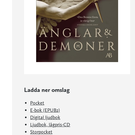
Ladda ner omslag
Pocket
E-bok (EPUB2)
Digital ljudbok
Ljudbok, lågpris-CD
Storpocket