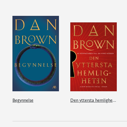
Begynnelse
Den yttersta hemligheten