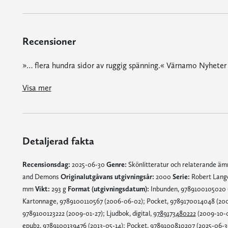
Recensioner
»… flera hundra sidor av ruggig spänning.« Värnamo Nyheter
»Bildat, inspirerande, konspirerande, konfunderande … Njut av Brown, Bernini, Rom, och en sjuhelvetes intrig.« Göteborgs-Tidningen
Visa mer
Detaljerad fakta
Recensionsdag:
2025-06-30
Genre:
Skönlitteratur och relaterande ä
and Demons
Originalutgåvans utgivningsår:
2000
Serie:
Robert Lan
mm
Vikt:
293 g
Format (utgivningsdatum):
Inbunden, 9789100105020 (
Kartonnage, 9789100110567 (2006-06-02); Pocket, 9789170014048 (2006
9789100123222 (2009-01-27); Ljudbok, digital,
9789173480222
(2009-10-0
epub2, 9789100139476 (2013-05-14); Pocket, 9789100810207 (2025-06-3