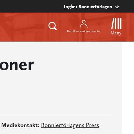
Ingår i Bonnierförlagen
Beställ recensionsexemplar
Meny
oner
Mediekontakt:
Bonnierförlagens Press