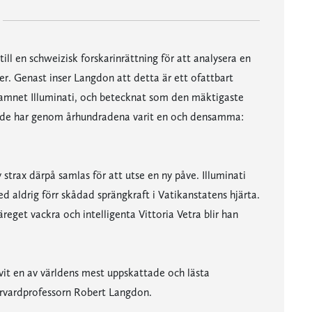
ill en schweizisk forskarinrättning för att analysera en
r. Genast inser Langdon att detta är ett ofattbart
 namnet Illuminati, och betecknat som den mäktigaste
ende har genom århundradena varit en och densamma:
strax därpå samlas för att utse en ny påve. Illuminati
 aldrig förr skådad sprängkraft i Vatikanstatens hjärta.
eget vackra och intelligenta Vittoria Vetra blir han
t en av världens mest uppskattade och lästa
arvardprofessorn Robert Langdon.