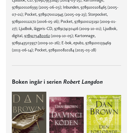
Ljudbok, CD, 9789179531843 (2004-03-25); Kartonnage,
9789100106393 (2005-06-03); Inbunden, 9789100108465 (2005-
07-01); Pocket, 9789170012945 (2005-09-23); Storpocket,
9789100112172 (2006-05-16); Pocket, 9789100123192 (2009-01-
27); Ljudbok, lågpris-CD, 9789174130416 (2009-10-01); Ljudbok,
digital,
9789173480062
(2009-10-05); Kartonnage,
9789143503937 (2009-10-26); E-bok, epub2, 9789100139469
(2013-06-14); Pocket, 9789100810184 (2025-03-28)
Boken ingår i serien
Robert Langdon