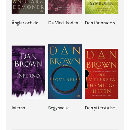
Änglar och demoner
Da Vinci-koden
Den förlorade symbolen
Inferno
Begynnelse
Den yttersta hemligheten