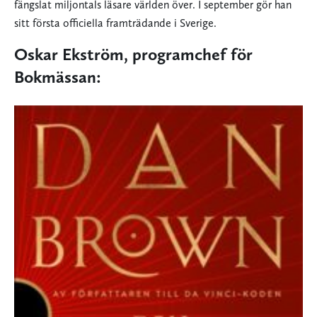
fängslat miljontals läsare världen över. I september gör han
sitt första officiella framträdande i Sverige.
Oskar Ekström, programchef för
Bokmässan: