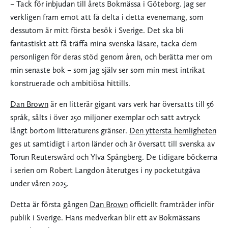
– Tack för inbjudan till årets Bokmässa i Göteborg. Jag ser
verkligen fram emot att få delta i detta evenemang, som
dessutom är mitt första besök i Sverige. Det ska bli
fantastiskt att få träffa mina svenska läsare, tacka dem
personligen för deras stöd genom åren, och berätta mer om
min senaste bok – som jag själv ser som min mest intrikat
konstruerade och ambitiösa hittills.
Dan Brown
är en litterär gigant vars verk har översatts till 56
språk, sålts i över 250 miljoner exemplar och satt avtryck
långt bortom litteraturens gränser.
Den yttersta hemligheten
ges ut samtidigt i arton länder och är översatt till svenska av
Torun Reuterswärd och Ylva Spångberg. De tidigare böckerna
i serien om Robert Langdon återutges i ny pocketutgåva
under våren 2025.
Detta är första gången
Dan Brown
officiellt framträder inför
publik i Sverige. Hans medverkan blir ett av Bokmässans