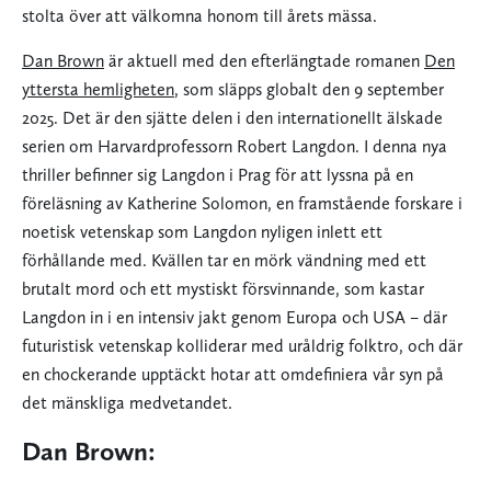
stolta över att välkomna honom till årets mässa.
Dan Brown
är aktuell med den efterlängtade romanen
Den
yttersta hemligheten
, som släpps globalt den 9 september
2025. Det är den sjätte delen i den internationellt älskade
serien om Harvardprofessorn Robert Langdon. I denna nya
thriller befinner sig Langdon i Prag för att lyssna på en
föreläsning av Katherine Solomon, en framstående forskare i
noetisk vetenskap som Langdon nyligen inlett ett
förhållande med. Kvällen tar en mörk vändning med ett
brutalt mord och ett mystiskt försvinnande, som kastar
Langdon in i en intensiv jakt genom Europa och USA – där
futuristisk vetenskap kolliderar med uråldrig folktro, och där
en chockerande upptäckt hotar att omdefiniera vår syn på
det mänskliga medvetandet.
Dan Brown: