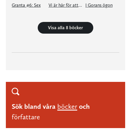
Granta #6: Sex
Vi är här för att älska - en e-singel ur Granta #6
I Gorans ögon
Visa alla 8 böcker
Sök bland våra
böcker
och
författare