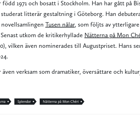
 född 1971 och bosatt i Stockholm. Han har gått på B
h studerat litterär gestaltning i Göteborg. Han debut
novellsamlingen
Tusen nålar
, som följts av ytterligar
 Senast utkom de kritikerhyllade
Nätterna på Mon Ché
0), vilken även nominerades till Augustpriset. Hans s
24.
 även verksam som dramatiker, översättare och kulturj
arna
Splendor
Nätterna på Mon Chéri