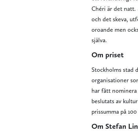
Chéri är det natt.
och det skeva, ut
oroande men också
själva.
Om priset
Stockholms stad de
organisationer som
har fått nominera 
beslutats av kultu
prissumma på 100
Om Stefan Li