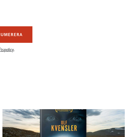
NUMERERA
tspolicy
.