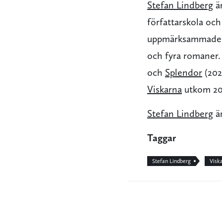
Stefan Lindberg
är
författarskola oc
uppmärksammade 
och fyra romaner.
och
Splendor
(202
Viskarna
utkom 20
Stefan Lindberg
är
Taggar
Stefan Lindberg
Visk