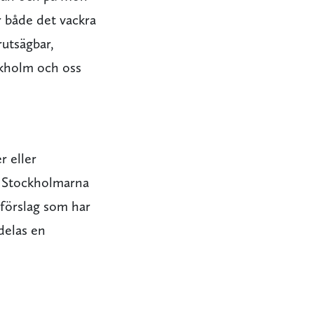
ör både det vackra
rutsägbar,
ckholm och oss
r eller
s. Stockholmarna
 förslag som har
delas en