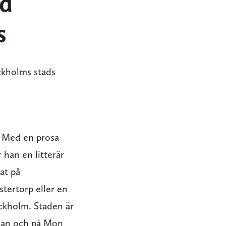
ed
s
ckholms stads
. Med en prosa
 han en litterär
at på
stertorp eller en
ockholm. Staden är
plan och på Mon