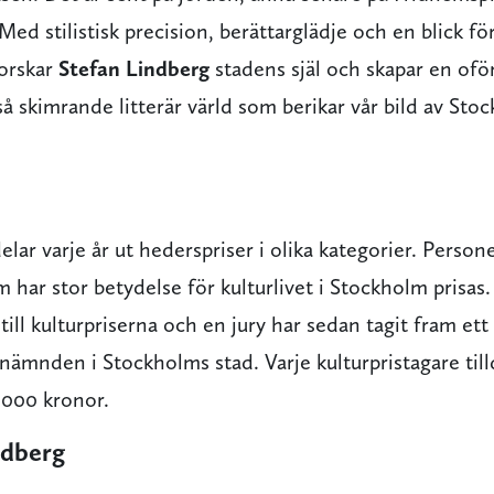
 Med stilistisk precision, berättarglädje och en blick f
forskar
Stefan Lindberg
stadens själ och skapar en ofö
 skimrande litterär värld som berikar vår bild av Sto
lar varje år ut hederspriser i olika kategorier. Persone
 har stor betydelse för kulturlivet i Stockholm prisa
till kulturpriserna och en jury har sedan tagit fram ett
rnämnden i Stockholms stad. Varje kulturpristagare till
 000 kronor.
ndberg