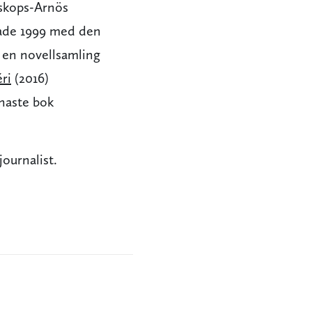
iskops-Arnös
erade 1999 med den
e en novellsamling
ri
(2016)
enaste bok
ournalist.