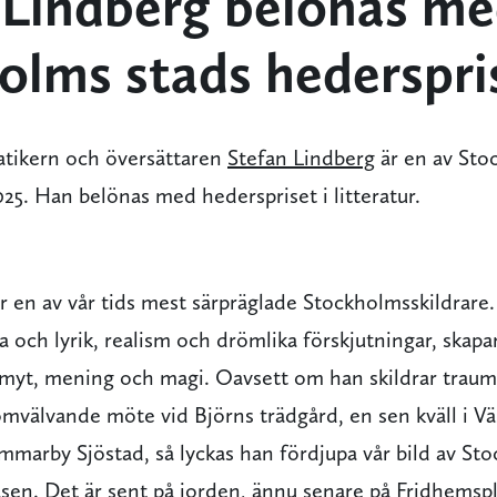
 Lindberg belönas m
olms stads hederspri
atikern och översättaren
Stefan Lindberg
är en av Sto
025. Han belönas med hederspriset i litteratur.
r en av vår tids mest särpräglade Stockholmsskildrare
 och lyrik, realism och drömlika förskjutningar, skapar
myt, mening och magi. Oavsett om han skildrar traum
mvälvande möte vid Björns trädgård, en sen kväll i Vä
mmarby Sjöstad, så lyckas han fördjupa vår bild av St
väsen. Det är sent på jorden, ännu senare på Fridhems