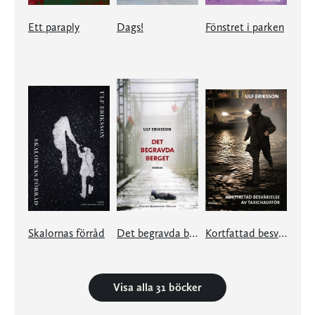
Ett paraply
Dags!
Fönstret i parken
Skalornas förråd
Det begravda berget
Kortfattad besvärjelse av taxichaufför
Visa alla 31 böcker