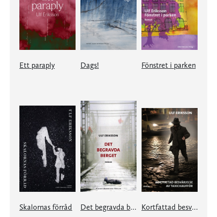
Ett paraply
Dags!
Fönstret i parken
Skalornas förråd
Det begravda berget
Kortfattad besvärjelse av taxichaufför