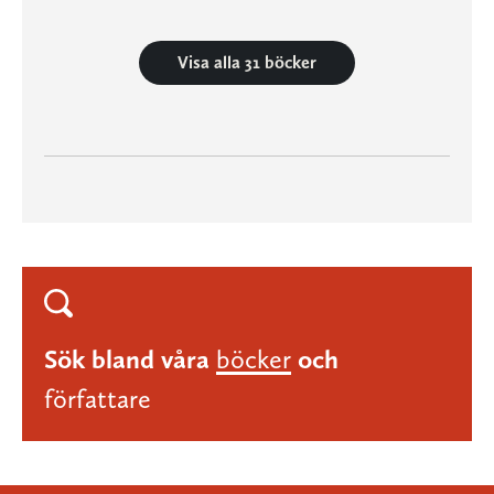
Visa alla 31 böcker
Sök bland våra
böcker
och
författare