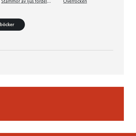
Stämmor av ljus fördelar världen
Överrocken
1 böcker