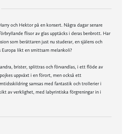
 Harry och Hektor på en konsert. Några dagar senare
örbryllande flisor av glas upptäcks i deras benbrott. Har
ion som berättaren just nu studerar, en själens och
s Europa likt en smittsam melankoli?
andra, brister, splittras och förvandlas, i ett flöde av
pojkes uppväxt i en förort, men också ett
mtidsskildring samsas med fantastik och trollerier i
kt av verklighet, med labyrintiska förgreningar in i