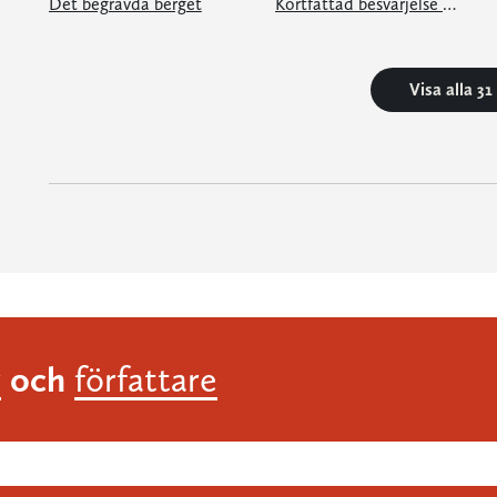
Det begravda berget
Kortfattad besvärjelse av taxichaufför
Visa alla 3
och
r
författare