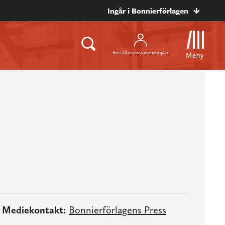
Ingår i Bonnierförlagen
Beställ recensionsexemplar
Meny
Mediekontakt:
Bonnierförlagens Press