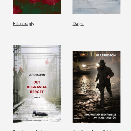
Ett paraply
Dags!