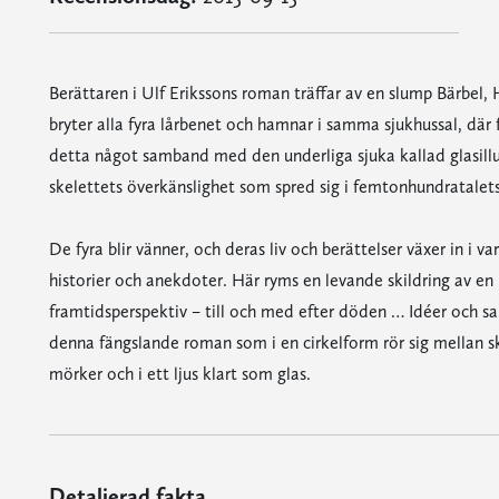
Berättaren i Ulf Erikssons roman träffar av en slump Bärbel,
bryter alla fyra lårbenet och hamnar i samma sjukhussal, där f
detta något samband med den underliga sjuka kallad glasillus
skelettets överkänslighet som spred sig i femtonhundratalet
De fyra blir vänner, och deras liv och berättelser växer in i var
historier och anekdoter. Här ryms en levande skildring av en 
framtidsperspektiv – till och med efter döden … Idéer och sa
denna fängslande roman som i en cirkelform rör sig mellan ski
mörker och i ett ljus klart som glas.
Detaljerad fakta