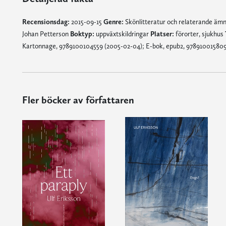
Recensionsdag:
2015-09-15
Genre:
Skönlitteratur och relaterande äm
Johan Petterson
Boktyp:
uppväxtskildringar
Platser:
förorter, sjukhus
Kartonnage, 9789100104559 (2005-02-04); E-bok, epub2, 978910015809
Fler böcker av författaren