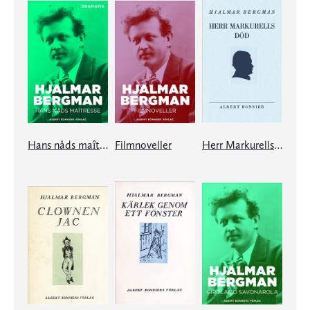
Hans nåds maîtresse
Filmnoveller
Herr Markurells död och andra noveller