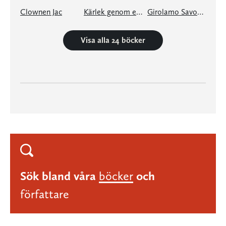
Clownen Jac
Kärlek genom ett fönster och andra berättelser
Girolamo Savonarola
Visa alla 24 böcker
Sök bland våra
böcker
och
författare