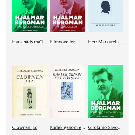
Hans nåds maîtresse
Filmnoveller
Herr Markurells död och andra noveller
Clownen Jac
Kärlek genom ett fönster och andra berättelser
Girolamo Savonarola