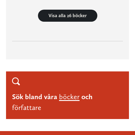
Visa alla 26 böcker
Sök bland våra
böcker
och
författare