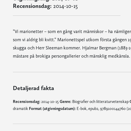
Recensionsdag:
2014-10-15
”Vi marionetter – som en gång varit människor – ha nämligen 
som vi aldrig bli kvitt.” Marionettspel utkom första gången 19
skugga och Herr Sleeman kommer. Hjalmar Bergman (1883-1931)
mästare på brokiga persongallerier och mänsklig medkänsla.
Detaljerad fakta
Recensionsdag:
2014-10-15
Genre:
Biografier och litteraturvetenskap
dramatik
Format (utgivningsdatum):
E-bok, epub2, 9789100144760 (20