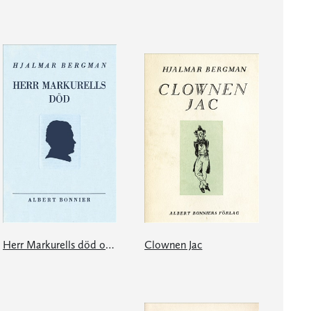
Herr Markurells död och andra noveller
Clownen Jac