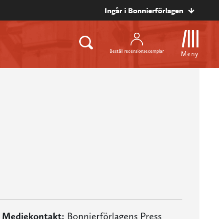
Ingår i Bonnierförlagen
Beställ recensionsexemplar
Meny
Mediekontakt:
Bonnierförlagens Press