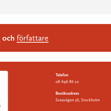
och
r
författare
Telefon
08-696 86 20
Besöksadress
Sveavägen 56, Stockholm
r
t