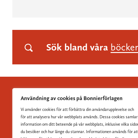
Sök bland våra
böcke
Användning av cookies på Bonnierförlagen
Vi använder cookies för att förbättra din användarupplevelse och
Albert Bonniers Förlag grundades 1837 och är Sveriges
för att analysera hur vår webbplats används. Dessa cookies samlar
största skönlitterära förlag.
information om ditt beteende på vår webbplats, inklusive vilka sido
du besöker och hur länge du stannar. Informationen används för at