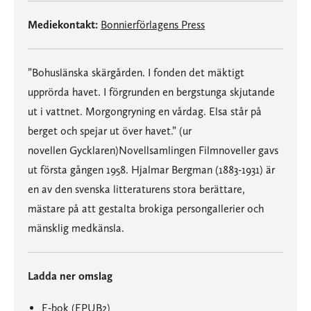
Mediekontakt:
Bonnierförlagens Press
”Bohuslänska skärgården. I fonden det mäktigt
upprörda havet. I förgrunden en bergstunga skjutande
ut i vattnet. Morgongryning en vårdag. Elsa står på
berget och spejar ut över havet.” (ur
novellen Gycklaren)Novellsamlingen Filmnoveller gavs
ut första gången 1958. Hjalmar Bergman (1883-1931) är
en av den svenska litteraturens stora berättare,
mästare på att gestalta brokiga persongallerier och
mänsklig medkänsla.
Ladda ner omslag
E-bok (EPUB2)