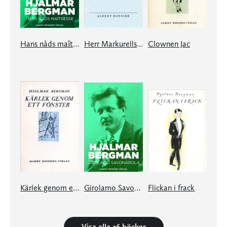
Hans nåds maîtresse
Herr Markurells död och andra noveller
Clownen Jac
Kärlek genom ett fönster och andra berättelser
Girolamo Savonarola
Flickan i frack
Visa alla 26 böcker